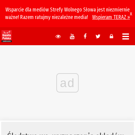
Wsparcie dla mediów Strefy Wolnego Słowa jest niezmiernie
x
ważne! Razem ratujmy niezależne media!
Wspieram TERAZ »
ad