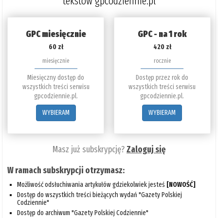
tekstów gpcodziennie.pl
GPC miesięcznie
GPC - na 1 rok
60 zł
420 zł
miesięcznie
rocznie
Miesięczny dostęp do
Dostęp przez rok do
wszystkich treści serwisu
wszystkich treści serwisu
gpcodziennie.pl.
gpcodziennie.pl.
WYBIERAM
WYBIERAM
Masz już subskrypcję?
Zaloguj się
W ramach subskrypcji otrzymasz:
Możliwość odsłuchiwania artykułów gdziekolwiek jesteś
[NOWOŚĆ]
Dostęp do wszystkich treści bieżących wydań "Gazety Polskiej
Codziennie"
Dostęp do archiwum "Gazety Polskiej Codziennie"