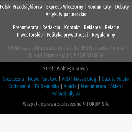
Polski Przedsiębiorca
|
Express Wieczorny
|
Komunikaty
|
Debaty
|
Artykuły partnerskie
Prenumerata
|
Redakcja
|
Kontakt
|
Reklama
|
Relacje
Inwestorskie
|
Polityka prywatności
|
Regulaminy
FORUM S.A. ul. Filtrowa 63 Lok. 43, 02-056 Warszawa | e-mail:
biuro@forumsa.pl | NIP 70103076666
Strefa Wolnego Słowa:
Niezależna
|
Nowe Państwo
|
VOD
|
Nasze Blogi
|
Gazeta Polska
Codziennie
|
TV Republika
|
Albicla
|
Prenumerata
|
Sklep
|
PolandDaily 24
Wszystkie prawa zastrzeżone © FORUM S.A.