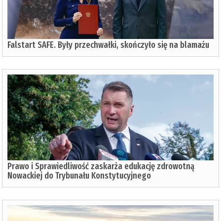
Falstart SAFE. Były przechwałki, skończyło się na blamażu
Prawo i Sprawiedliwość zaskarża edukację zdrowotną
Nowackiej do Trybunału Konstytucyjnego