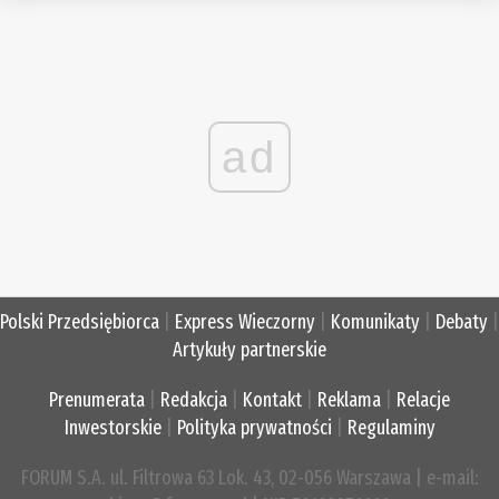
ad
Polski Przedsiębiorca
|
Express Wieczorny
|
Komunikaty
|
Debaty
|
Artykuły partnerskie
Prenumerata
|
Redakcja
|
Kontakt
|
Reklama
|
Relacje
Inwestorskie
|
Polityka prywatności
|
Regulaminy
FORUM S.A. ul. Filtrowa 63 Lok. 43, 02-056 Warszawa | e-mail: