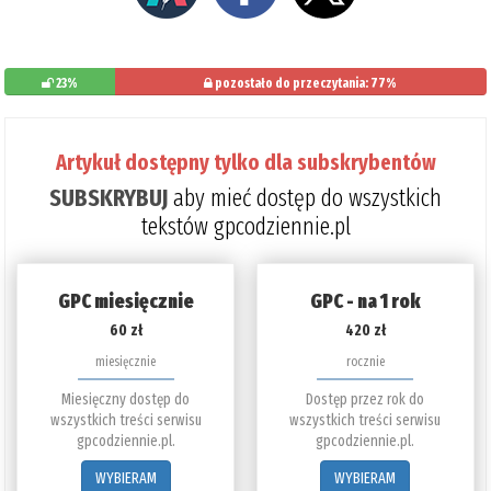
23%
pozostało do przeczytania: 77%
Artykuł dostępny tylko dla subskrybentów
SUBSKRYBUJ
aby mieć dostęp do wszystkich
tekstów gpcodziennie.pl
GPC miesięcznie
GPC - na 1 rok
60 zł
420 zł
miesięcznie
rocznie
Miesięczny dostęp do
Dostęp przez rok do
wszystkich treści serwisu
wszystkich treści serwisu
gpcodziennie.pl.
gpcodziennie.pl.
WYBIERAM
WYBIERAM