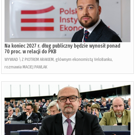
Na koniec 2027 r. dług publiczny będzie wynosił ponad
70 proc. w relacji do PKB
WYWIAD \ Z PIOTREM ARAKIEM, głównym ekonomistą VeloBanku,
rozmawia MACIEJ PAWLAK