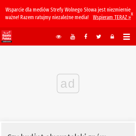
Wsparcie dla mediów Strefy Wolnego Słowa jest niezmiernie
x
ważne! Razem ratujmy niezależne media!
Wspieram TERAZ »
ad