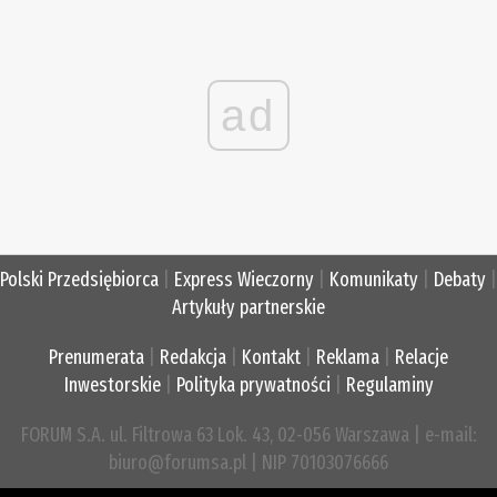
ad
Polski Przedsiębiorca
|
Express Wieczorny
|
Komunikaty
|
Debaty
|
Artykuły partnerskie
Prenumerata
|
Redakcja
|
Kontakt
|
Reklama
|
Relacje
Inwestorskie
|
Polityka prywatności
|
Regulaminy
FORUM S.A. ul. Filtrowa 63 Lok. 43, 02-056 Warszawa | e-mail:
biuro@forumsa.pl | NIP 70103076666