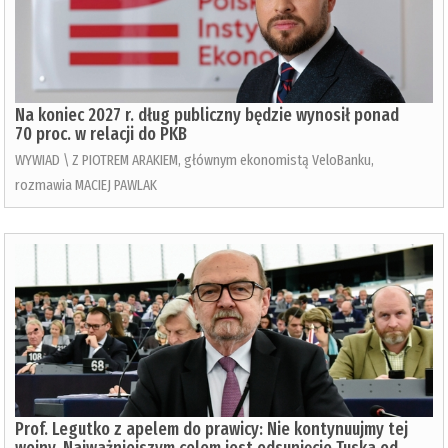
Na koniec 2027 r. dług publiczny będzie wynosił ponad
70 proc. w relacji do PKB
WYWIAD \ Z PIOTREM ARAKIEM, głównym ekonomistą VeloBanku,
rozmawia MACIEJ PAWLAK
Prof. Legutko z apelem do prawicy: Nie kontynuujmy tej