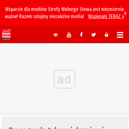
Wsparcie dla mediów Strefy Wolnego Słowa jest niezmiernie
x
ważne! Razem ratujmy niezależne media!
Wspieram TERAZ »
ad