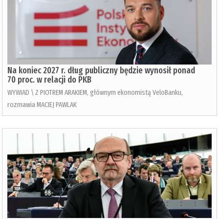
Na koniec 2027 r. dług publiczny będzie wynosił ponad
70 proc. w relacji do PKB
WYWIAD \ Z PIOTREM ARAKIEM, głównym ekonomistą VeloBanku,
rozmawia MACIEJ PAWLAK