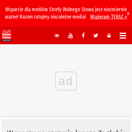
Wsparcie dla mediów Strefy Wolnego Słowa jest niezmiernie
x
ważne! Razem ratujmy niezależne media!
Wspieram TERAZ »
ad