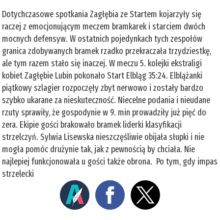
Dotychczasowe spotkania Zagłębia ze Startem kojarzyły się
raczej z emocjonującym meczem bramkarek i starciem dwóch
mocnych defensyw. W ostatnich pojedynkach tych zespołów
granica zdobywanych bramek rzadko przekraczała trzydziestkę,
ale tym razem stało się inaczej. W meczu 5. kolejki ekstraligi
kobiet Zagłębie Lubin pokonało Start Elbląg 35:24. Elblążanki
piątkowy szlagier rozpoczęły zbyt nerwowo i zostały bardzo
szybko ukarane za nieskuteczność. Niecelne podania i nieudane
rzuty sprawiły, że gospodynie w 9. min prowadziły już pięć do
zera. Ekipie gości brakowało bramek liderki klasyfikacji
strzelczyń. Sylwia Lisewska nieszczęśliwie obijała słupki i nie
mogła pomóc drużynie tak, jak z pewnością by chciała. Nie
najlepiej funkcjonowała u gości także obrona. Po tym, gdy impas
strzelecki