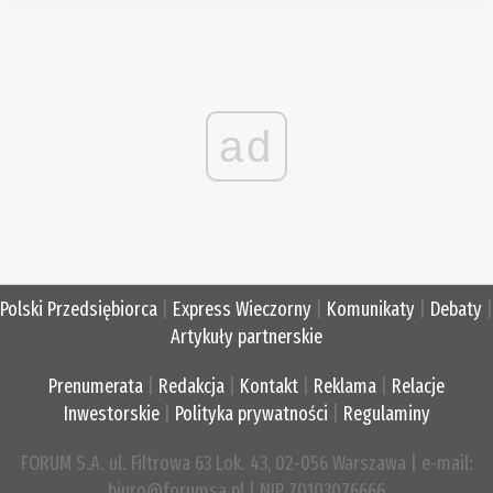
ad
Polski Przedsiębiorca
|
Express Wieczorny
|
Komunikaty
|
Debaty
|
Artykuły partnerskie
Prenumerata
|
Redakcja
|
Kontakt
|
Reklama
|
Relacje
Inwestorskie
|
Polityka prywatności
|
Regulaminy
FORUM S.A. ul. Filtrowa 63 Lok. 43, 02-056 Warszawa | e-mail:
biuro@forumsa.pl | NIP 70103076666