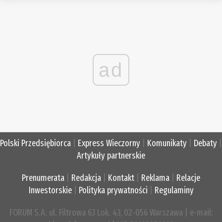
ad
Polski Przedsiębiorca
|
Express Wieczorny
|
Komunikaty
|
Debaty
|
Artykuły partnerskie
Prenumerata
|
Redakcja
|
Kontakt
|
Reklama
|
Relacje
Inwestorskie
|
Polityka prywatności
|
Regulaminy
FORUM S.A. ul. Filtrowa 63 Lok. 43, 02-056 Warszawa | e-mail: