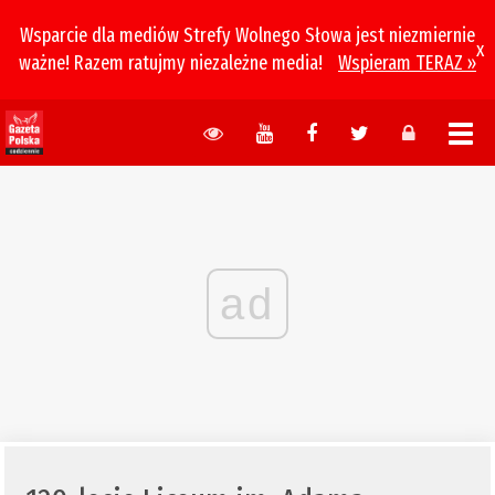
Wsparcie dla mediów Strefy Wolnego Słowa jest niezmiernie
x
ważne! Razem ratujmy niezależne media!
Wspieram TERAZ »
ad