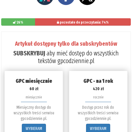
26%
pozostało do przeczytania: 74%
Artykuł dostępny tylko dla subskrybentów
SUBSKRYBUJ
aby mieć dostęp do wszystkich
tekstów gpcodziennie.pl
GPC miesięcznie
GPC - na 1 rok
60 zł
420 zł
miesięcznie
rocznie
Miesięczny dostęp do
Dostęp przez rok do
wszystkich treści serwisu
wszystkich treści serwisu
gpcodziennie.pl.
gpcodziennie.pl.
WYBIERAM
WYBIERAM