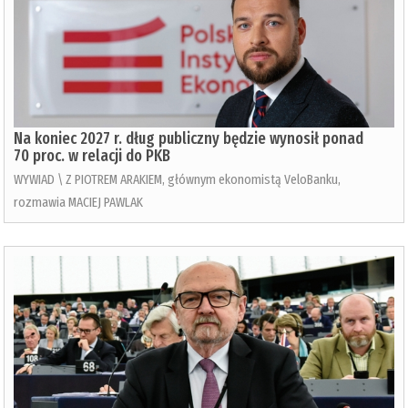
Na koniec 2027 r. dług publiczny będzie wynosił ponad
70 proc. w relacji do PKB
WYWIAD \ Z PIOTREM ARAKIEM, głównym ekonomistą VeloBanku,
rozmawia MACIEJ PAWLAK