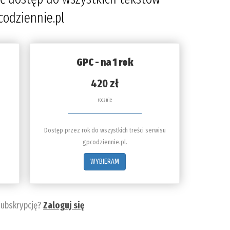
codziennie.pl
GPC - na 1 rok
420 zł
rocznie
Dostęp przez rok do wszystkich treści serwisu
gpcodziennie.pl.
WYBIERAM
subskrypcję?
Zaloguj się