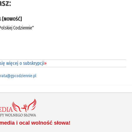
sz:
eś
[NOWOŚĆ]
olskiej Codziennie"
ię więcej o subskrypcji
»
rata@gpcodziennie.pl
media i ocal wolność słowa!