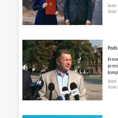
Autor
Dział:
Pods
Kreow
przec
kompl
Autor
Dział: