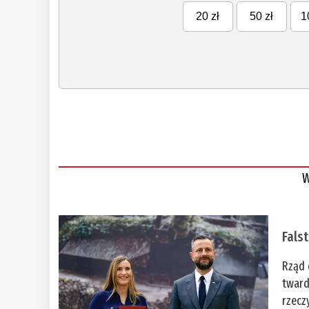
20 zł
50 zł
1
W
Fals
Rząd 
tward
rzecz