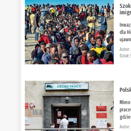
Szok
imig
Inwaz
dla H
ujawni
Autor
Dział:
Pols
Mimo 
praco
gdzie
Autor