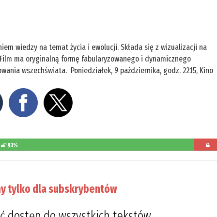
m wiedzy na temat życia i ewolucji. Składa się z wizualizacji na
. Film ma oryginalną formę fabularyzowanego i dynamicznego
ania wszechświata. Poniedziałek, 9 października, godz. 22.15, Kino
93%
pozosta
do
y tylko dla subskrybentów
przeczyt
7%
ć dostęp do wszystkich tekstów