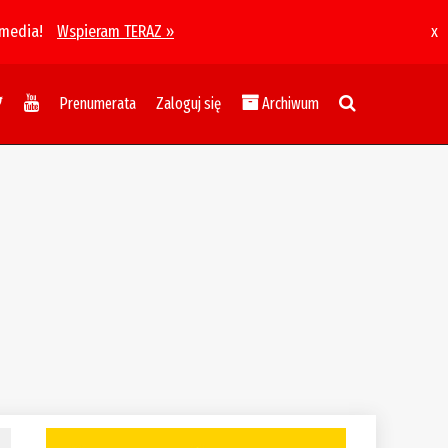
 media!
Wspieram TERAZ »
x
Prenumerata
Zaloguj się
Archiwum