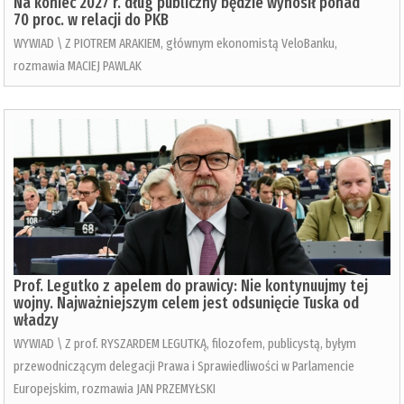
Na koniec 2027 r. dług publiczny będzie wynosił ponad
70 proc. w relacji do PKB
WYWIAD \ Z PIOTREM ARAKIEM, głównym ekonomistą VeloBanku,
rozmawia MACIEJ PAWLAK
Prof. Legutko z apelem do prawicy: Nie kontynuujmy tej
wojny. Najważniejszym celem jest odsunięcie Tuska od
władzy
WYWIAD \ Z prof. RYSZARDEM LEGUTKĄ, filozofem, publicystą, byłym
przewodniczącym delegacji Prawa i Sprawiedliwości w Parlamencie
Europejskim, rozmawia JAN PRZEMYŁSKI