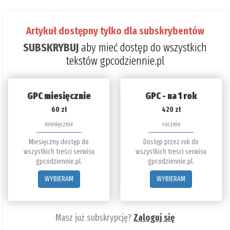
poz
do
Artykuł dostępny tylko dla subskrybentów
prze
SUBSKRYBUJ
aby mieć dostęp do wszystkich
4%
tekstów gpcodziennie.pl
GPC miesięcznie
GPC - na 1 rok
60 zł
420 zł
miesięcznie
rocznie
Miesięczny dostęp do
Dostęp przez rok do
wszystkich treści serwisu
wszystkich treści serwisu
gpcodziennie.pl.
gpcodziennie.pl.
WYBIERAM
WYBIERAM
Masz już subskrypcję?
Zaloguj się