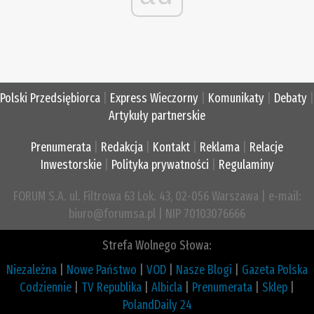
Polski Przedsiębiorca
|
Express Wieczorny
|
Komunikaty
|
Debaty
|
Artykuły partnerskie
Prenumerata
|
Redakcja
|
Kontakt
|
Reklama
|
Relacje
Inwestorskie
|
Polityka prywatności
|
Regulaminy
FORUM S.A. ul. Filtrowa 63 Lok. 43, 02-056 Warszawa | e-mail:
biuro@forumsa.pl | NIP 70103076666
Strefa Wolnego Słowa:
Niezależna
|
Nowe Państwo
|
VOD
|
Nasze Blogi
|
Gazeta Polska
Codziennie
|
TV Republika
|
Albicla
|
Prenumerata
|
Sklep
|
PolandDaily 24