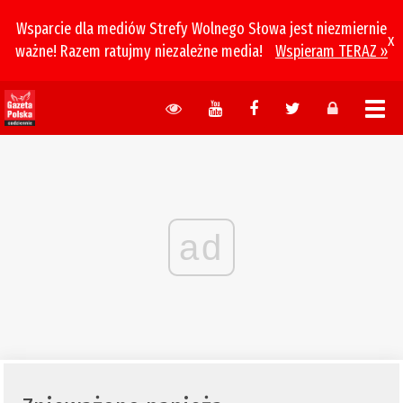
Wsparcie dla mediów Strefy Wolnego Słowa jest niezmiernie
x
ważne! Razem ratujmy niezależne media!
Wspieram TERAZ »
ad