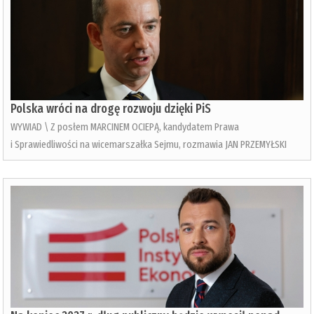
Polska wróci na drogę rozwoju dzięki PiS
WYWIAD \ Z posłem MARCINEM OCIEPĄ, kandydatem Prawa
i Sprawiedliwości na wicemarszałka Sejmu, rozmawia JAN PRZEMYŁSKI