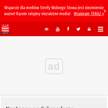
Wsparcie dla mediów Strefy Wolnego Słowa jest niezmiernie
x
ważne! Razem ratujmy niezależne media!
Wspieram TERAZ »
ad