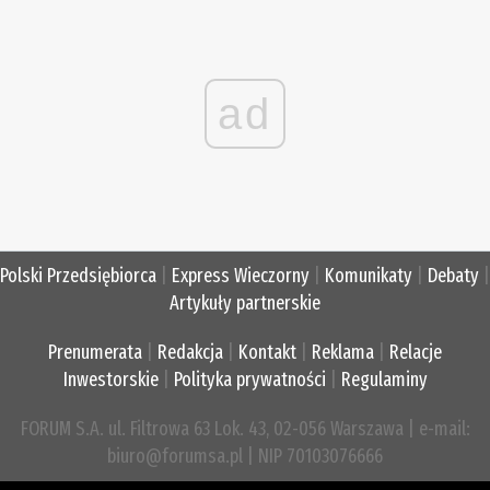
ad
Polski Przedsiębiorca
|
Express Wieczorny
|
Komunikaty
|
Debaty
|
Artykuły partnerskie
Prenumerata
|
Redakcja
|
Kontakt
|
Reklama
|
Relacje
Inwestorskie
|
Polityka prywatności
|
Regulaminy
FORUM S.A. ul. Filtrowa 63 Lok. 43, 02-056 Warszawa | e-mail:
biuro@forumsa.pl | NIP 70103076666