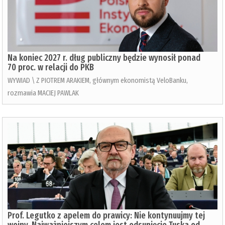
Na koniec 2027 r. dług publiczny będzie wynosił ponad
70 proc. w relacji do PKB
WYWIAD \ Z PIOTREM ARAKIEM, głównym ekonomistą VeloBanku,
rozmawia MACIEJ PAWLAK
Prof. Legutko z apelem do prawicy: Nie kontynuujmy tej