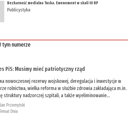
Bezkarność medialna Tuska. Ewenement w skali III RP
Publicystyka
 tym numerze
es PiS: Musimy mieć patriotyczny rząd
a nowoczesnej rezerwy wojskowej, deregulacja i inwestycje w
rze rolnictwa, wielka reforma w służbie zdrowia zakładająca m.in.
ę struktury nadzorczej szpitali, a także wyeliminowanie...
:
Jan Przemyłski
Temat Dnia