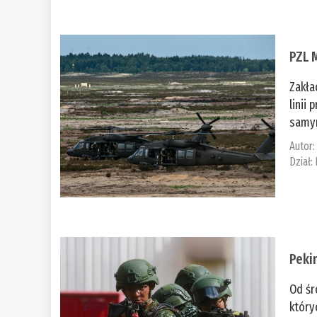
PZL 
Zakła
linii
samym
Autor
Dział:
Peki
Od śr
który