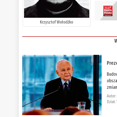
Krzysztof Wołodźko
W
Prez
Budow
obsza
zmian
Autor
Dział: