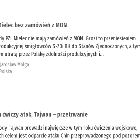
Mielec bez zamówień z MON
dy PZL Mielec nie mają zamówień z MON. Grozi to przeniesieniem
 produkcyjnej śmigłowców S-70i BH do Stanów Zjednoczonych, a ty
 utratą przez Polskę zdolności produkcyjnych i...
:
Jarosław Molga
Polska
n ćwiczy atak, Tajwan – przetrwanie
ody Tajwan prowadzi największe w tym roku ćwiczenia wojskowe,
ch celem jest odparcie ataku Chin przeprowadzonego pod pozore