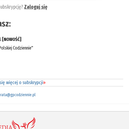
subskrypcję?
Zaloguj się
sz:
eś
[NOWOŚĆ]
olskiej Codziennie"
ię więcej o subskrypcji
»
rata@gpcodziennie.pl