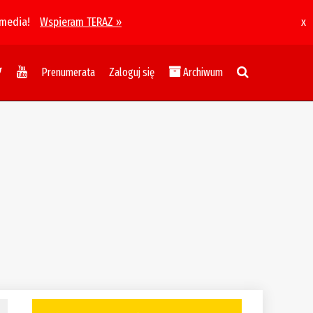
 media!
Wspieram TERAZ »
x
Prenumerata
Zaloguj się
Archiwum