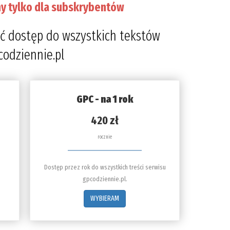
y tylko dla subskrybentów
ć dostęp do wszystkich tekstów
codziennie.pl
GPC - na 1 rok
420 zł
rocznie
Dostęp przez rok do wszystkich treści serwisu
gpcodziennie.pl.
WYBIERAM