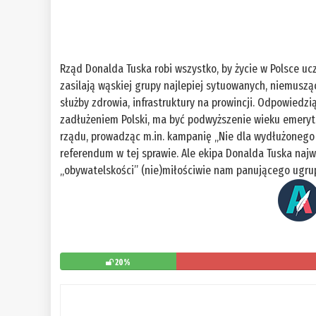
Rząd Donalda Tuska robi wszystko, by życie w Polsce ucz
zasilają wąskiej grupy najlepiej sytuowanych, niemuszą
służby zdrowia, infrastruktury na prowincji. Odpowiedz
zadłużeniem Polski, ma być podwyższenie wieku emeryt
rządu, prowadząc m.in. kampanię „Nie dla wydłużoneg
referendum w tej sprawie. Ale ekipa Donalda Tuska najw
„obywatelskości” (nie)miłościwie nam panującego ugru
20%