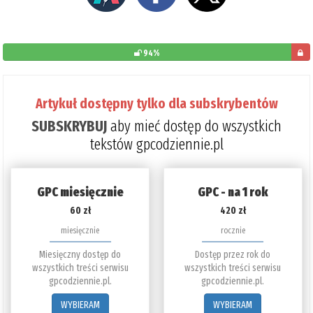
94%
pozos
do
Artykuł dostępny tylko dla subskrybentów
przec
SUBSKRYBUJ
aby mieć dostęp do wszystkich
6%
tekstów gpcodziennie.pl
GPC miesięcznie
GPC - na 1 rok
60 zł
420 zł
miesięcznie
rocznie
Miesięczny dostęp do
Dostęp przez rok do
wszystkich treści serwisu
wszystkich treści serwisu
gpcodziennie.pl.
gpcodziennie.pl.
WYBIERAM
WYBIERAM