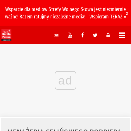
Wsparcie dla mediów Strefy Wolnego Słowa jest niezmiernie
x
ważne! Razem ratujmy niezależne media!
Wspieram TERAZ »
ad