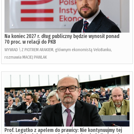
Na koniec 2027 r. dług publiczny będzie wynosił ponad
70 proc. w relacji do PKB
WYWIAD \ Z PIOTREM ARAKIEM, głównym ekonomistą VeloBanku,
rozmawia MACIEJ PAWLAK
Prof. Legutko z apelem do prawicy: Nie kontynuujmy tej