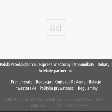
ad
Polski Przedsiębiorca
|
Express Wieczorny
|
Komunikaty
|
Debaty
|
Artykuły partnerskie
Prenumerata
|
Redakcja
|
Kontakt
|
Reklama
|
Relacje
Inwestorskie
|
Polityka prywatności
|
Regulaminy
FORUM S.A. ul. Filtrowa 63 Lok. 43, 02-056 Warszawa | e-mail:
biuro@forumsa.pl | NIP 70103076666