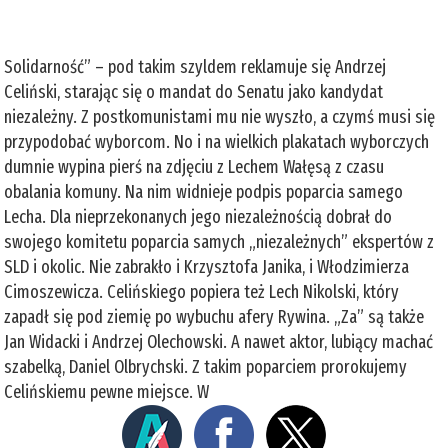
Solidarność” – pod takim szyldem reklamuje się Andrzej
Celiński, starając się o mandat do Senatu jako kandydat
niezależny. Z postkomunistami mu nie wyszło, a czymś musi się
przypodobać wyborcom. No i na wielkich plakatach wyborczych
dumnie wypina pierś na zdjęciu z Lechem Wałęsą z czasu
obalania komuny. Na nim widnieje podpis poparcia samego
Lecha. Dla nieprzekonanych jego niezależnością dobrał do
swojego komitetu poparcia samych „niezależnych” ekspertów z
SLD i okolic. Nie zabrakło i Krzysztofa Janika, i Włodzimierza
Cimoszewicza. Celińskiego popiera też Lech Nikolski, który
zapadł się pod ziemię po wybuchu afery Rywina. „Za” są także
Jan Widacki i Andrzej Olechowski. A nawet aktor, lubiący machać
szabelką, Daniel Olbrychski. Z takim poparciem prorokujemy
Celińskiemu pewne miejsce. W