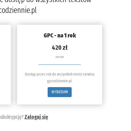
codziennie.pl
GPC - na 1 rok
420 zł
rocznie
Dostęp przez rok do wszystkich treści serwisu
gpcodziennie.pl.
WYBIERAM
subskrypcję?
Zaloguj się