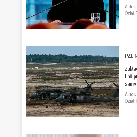
Autor
Dział:
PZL 
Zakła
linii
samym
Autor
Dział: