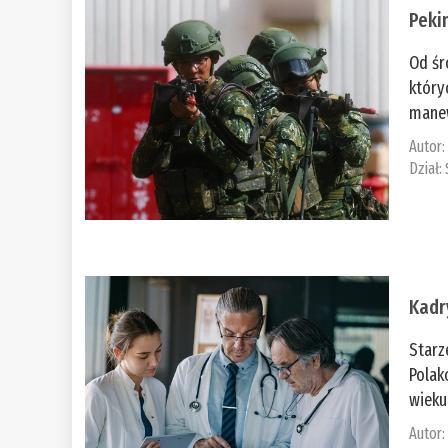
Peki
Od śr
który
manew
Autor
Dział:
Kadr
Starz
Polak
wieku
Autor