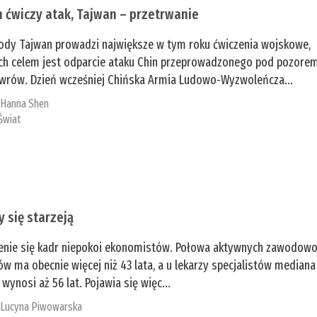
n ćwiczy atak, Tajwan – przetrwanie
ody Tajwan prowadzi największe w tym roku ćwiczenia wojskowe,
ch celem jest odparcie ataku Chin przeprowadzonego pod pozore
rów. Dzień wcześniej Chińska Armia Ludowo-Wyzwoleńcza...
:
­Hanna Shen
Świat
y się starzeją
enie się kadr niepokoi ekonomistów. Połowa aktywnych zawodow
ów ma obecnie więcej niż 43 lata, a u lekarzy specjalistów mediana
 wynosi aż 56 lat. Pojawia się więc...
:
Lucyna Piwowarska