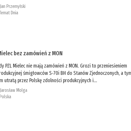
:
Jan Przemyłski
Temat Dnia
Mielec bez zamówień z MON
dy PZL Mielec nie mają zamówień z MON. Grozi to przeniesieniem
 produkcyjnej śmigłowców S-70i BH do Stanów Zjednoczonych, a ty
 utratą przez Polskę zdolności produkcyjnych i...
:
Jarosław Molga
Polska