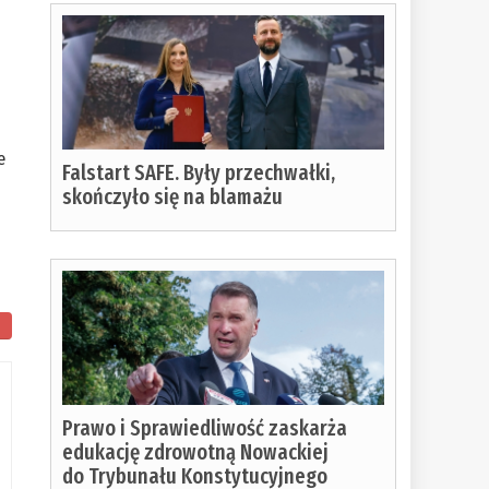
e
Falstart SAFE. Były przechwałki,
skończyło się na blamażu
ło
ania:
Prawo i Sprawiedliwość zaskarża
edukację zdrowotną Nowackiej
do Trybunału Konstytucyjnego