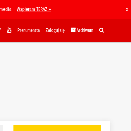
 media!
Wspieram TERAZ »
x
Prenumerata
Zaloguj się
Archiwum