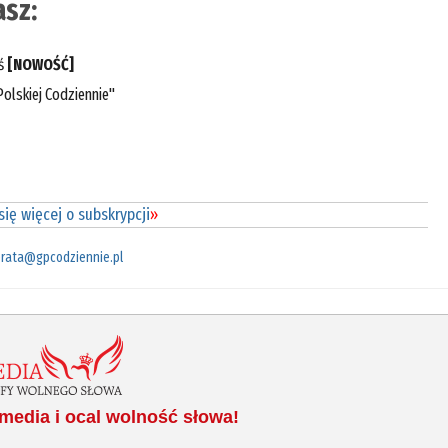
sz:
eś
[NOWOŚĆ]
olskiej Codziennie"
ię więcej o subskrypcji
»
rata@gpcodziennie.pl
media i ocal wolność słowa!