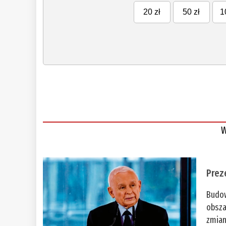
20 zł
50 zł
1
W
Prez
Budow
obsza
zmian