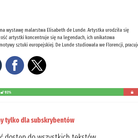
. na wystawę malarstwa Elisabeth de Lunde. Artystka urodziła się
czość artystki koncentruje się na legendach, ich unikatowa
motywy sztuki europejskiej. De Lunde studiowała we Florencji, pracuj
93%
pozosta
do
y tylko dla subskrybentów
przeczyt
7%
ć dostęp do wszystkich tekstów