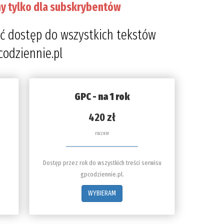
y tylko dla subskrybentów
ć dostęp do wszystkich tekstów
codziennie.pl
GPC - na 1 rok
420 zł
rocznie
Dostęp przez rok do wszystkich treści serwisu
gpcodziennie.pl.
WYBIERAM