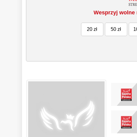
Wesprzyj wolne 
20 zł
50 zł
1