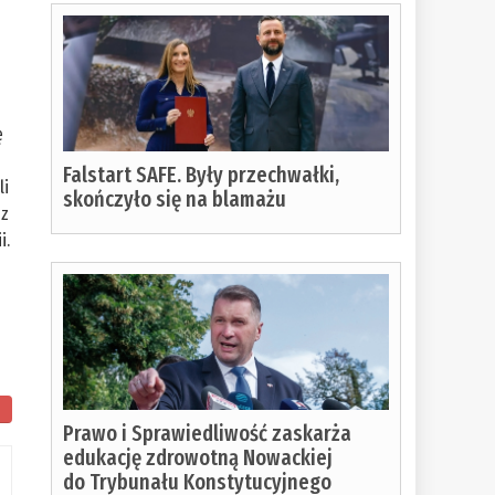
,
ę
Falstart SAFE. Były przechwałki,
li
skończyło się na blamażu
 z
i.
Prawo i Sprawiedliwość zaskarża
edukację zdrowotną Nowackiej
do Trybunału Konstytucyjnego