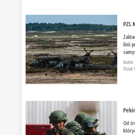
PZL 
Zakła
linii
samym
Autor
Dział:
Peki
Od śr
który