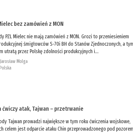
Mielec bez zamówień z MON
dy PZL Mielec nie mają zamówień z MON. Grozi to przeniesieniem
 produkcyjnej śmigłowców S-70i BH do Stanów Zjednoczonych, a ty
 utratą przez Polskę zdolności produkcyjnych i...
:
Jarosław Molga
Polska
n ćwiczy atak, Tajwan – przetrwanie
ody Tajwan prowadzi największe w tym roku ćwiczenia wojskowe,
ch celem jest odparcie ataku Chin przeprowadzonego pod pozore