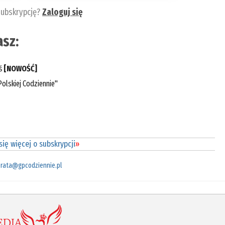
subskrypcję?
Zaloguj się
sz:
eś
[NOWOŚĆ]
olskiej Codziennie"
ię więcej o subskrypcji
»
rata@gpcodziennie.pl