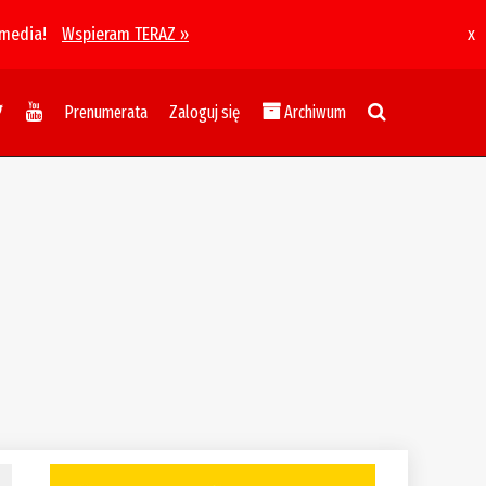
 media!
Wspieram TERAZ »
x
Prenumerata
Zaloguj się
Archiwum