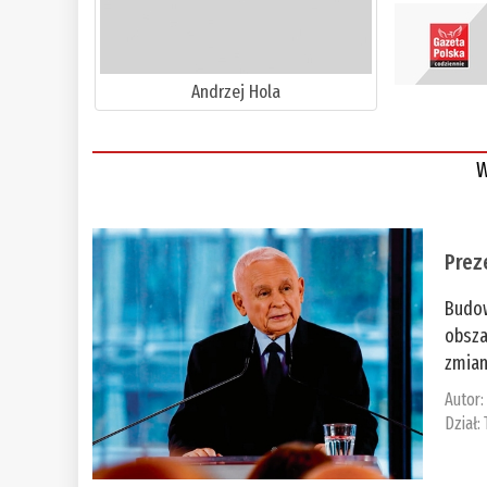
Andrzej Hola
W
Prez
Budow
obsza
zmian
Autor
Dział: