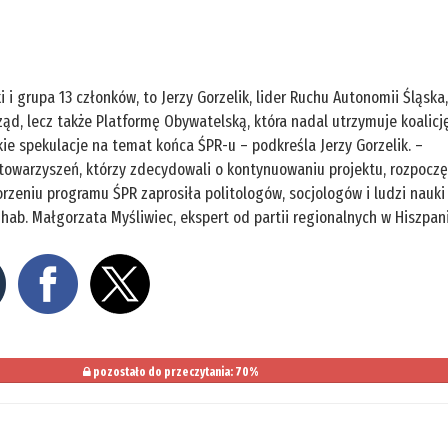
 i grupa 13 członków, to Jerzy Gorzelik, lider Ruchu Autonomii Śląska
ząd, lecz także Platformę Obywatelską, która nadal utrzymuje koalicj
 spekulacje na temat końca ŚPR-u – podkreśla Jerzy Gorzelik. –
stowarzyszeń, którzy zdecydowali o kontynuowaniu projektu, rozpoczę
zeniu programu ŚPR zaprosiła politologów, socjologów i ludzi nauki
 hab. Małgorzata Myśliwiec, ekspert od partii regionalnych w Hiszpani
pozostało do przeczytania: 70%