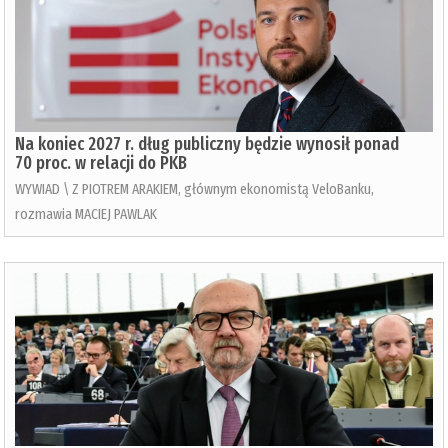
Na koniec 2027 r. dług publiczny będzie wynosił ponad
70 proc. w relacji do PKB
WYWIAD \ Z PIOTREM ARAKIEM, głównym ekonomistą VeloBanku,
rozmawia MACIEJ PAWLAK