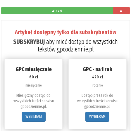
87%
pozostało
do
Artykuł dostępny tylko dla subskrybentów
przeczytani
SUBSKRYBUJ
aby mieć dostęp do wszystkich
13%
tekstów gpcodziennie.pl
GPC miesięcznie
GPC - na 1 rok
60 zł
420 zł
miesięcznie
rocznie
Miesięczny dostęp do
Dostęp przez rok do
wszystkich treści serwisu
wszystkich treści serwisu
gpcodziennie.pl.
gpcodziennie.pl.
WYBIERAM
WYBIERAM