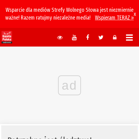
Wsparcie dla mediów Strefy Wolnego Słowa jest niezmiernie
x
ważne! Razem ratujmy niezależne media!
Wspieram TERAZ »
ad