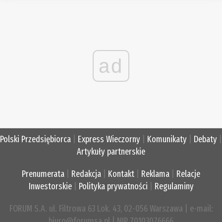
ad
Polski Przedsiębiorca
|
Express Wieczorny
|
Komunikaty
|
Debaty
|
Artykuły partnerskie
Prenumerata
|
Redakcja
|
Kontakt
|
Reklama
|
Relacje
Inwestorskie
|
Polityka prywatności
|
Regulaminy
FORUM S.A. ul. Filtrowa 63 Lok. 43, 02-056 Warszawa | e-mail:
biuro@forumsa.pl | NIP 70103076666