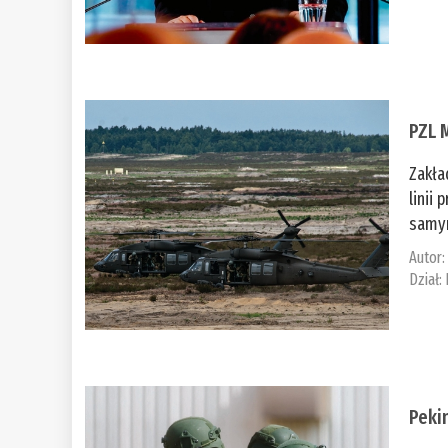
PZL 
Zakła
linii
samym
Autor
Dział:
Peki