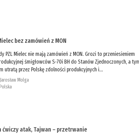
Mielec bez zamówień z MON
dy PZL Mielec nie mają zamówień z MON. Grozi to przeniesieniem
 produkcyjnej śmigłowców S-70i BH do Stanów Zjednoczonych, a ty
 utratą przez Polskę zdolności produkcyjnych i...
:
Jarosław Molga
Polska
n ćwiczy atak, Tajwan – przetrwanie