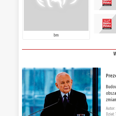
bm
W
Prez
Budow
obsza
zmian
Autor
Dział: