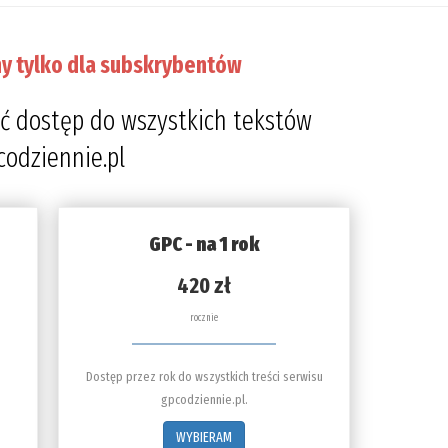
y tylko dla subskrybentów
ć dostęp do wszystkich tekstów
codziennie.pl
GPC - na 1 rok
420 zł
rocznie
Dostęp przez rok do wszystkich treści serwisu
gpcodziennie.pl.
WYBIERAM