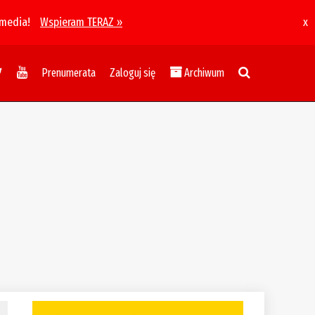
 media!
Wspieram TERAZ »
x
Prenumerata
Zaloguj się
Archiwum