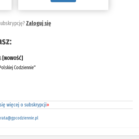
subskrypcję?
Zaloguj się
sz:
eś
[NOWOŚĆ]
olskiej Codziennie"
ię więcej o subskrypcji
»
rata@gpcodziennie.pl