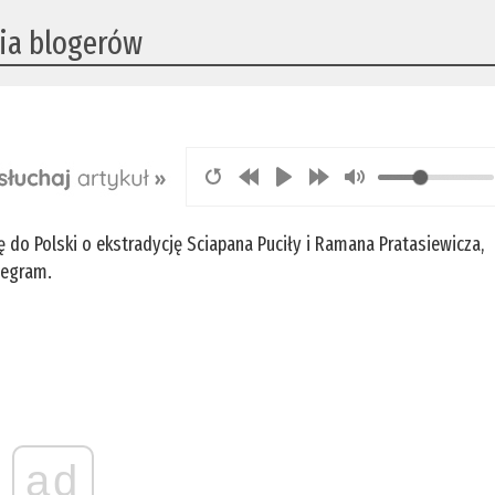
nia blogerów
ę do Polski o ekstradycję Sciapana Puciły i Ramana Pratasiewicza,
legram.
ad