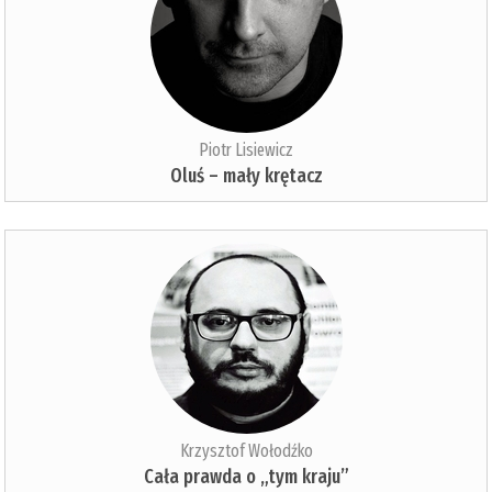
Piotr Lisiewicz
Oluś – mały krętacz
Krzysztof Wołodźko
Cała prawda o „tym kraju”