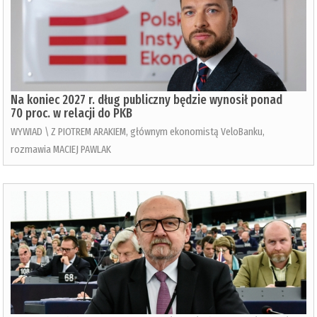
Na koniec 2027 r. dług publiczny będzie wynosił ponad
70 proc. w relacji do PKB
WYWIAD \ Z PIOTREM ARAKIEM, głównym ekonomistą VeloBanku,
rozmawia MACIEJ PAWLAK