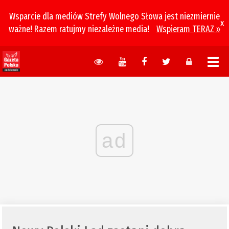
Wsparcie dla mediów Strefy Wolnego Słowa jest niezmiernie
x
ważne! Razem ratujmy niezależne media!
Wspieram TERAZ »
ad