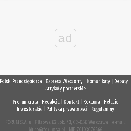
ad
Polski Przedsiębiorca
|
Express Wieczorny
|
Komunikaty
|
Debaty
|
Artykuły partnerskie
Prenumerata
|
Redakcja
|
Kontakt
|
Reklama
|
Relacje
Inwestorskie
|
Polityka prywatności
|
Regulaminy
FORUM S.A. ul. Filtrowa 63 Lok. 43, 02-056 Warszawa | e-mail:
biuro@forumsa.pl | NIP 70103076666