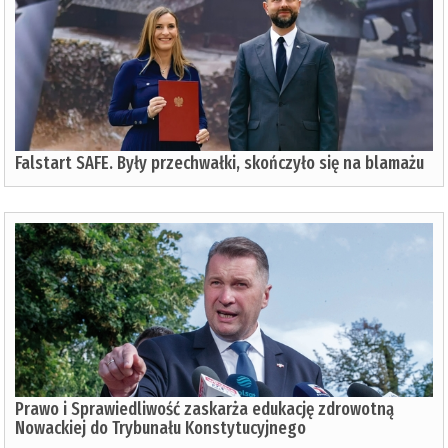
Falstart SAFE. Były przechwałki, skończyło się na blamażu
Prawo i Sprawiedliwość zaskarża edukację zdrowotną
Nowackiej do Trybunału Konstytucyjnego