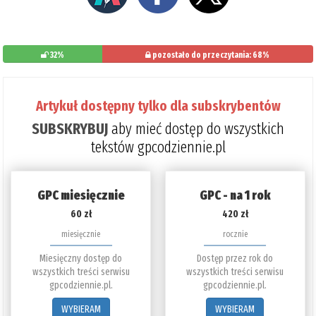
32%
pozostało do przeczytania: 68%
Artykuł dostępny tylko dla subskrybentów
SUBSKRYBUJ
aby mieć dostęp do wszystkich
tekstów gpcodziennie.pl
GPC miesięcznie
GPC - na 1 rok
60 zł
420 zł
miesięcznie
rocznie
Miesięczny dostęp do
Dostęp przez rok do
wszystkich treści serwisu
wszystkich treści serwisu
gpcodziennie.pl.
gpcodziennie.pl.
WYBIERAM
WYBIERAM