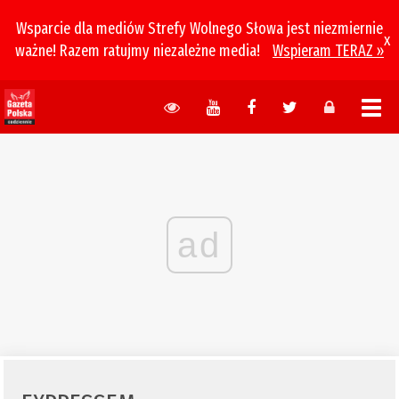
Wsparcie dla mediów Strefy Wolnego Słowa jest niezmiernie
x
ważne! Razem ratujmy niezależne media!
Wspieram TERAZ »
ad