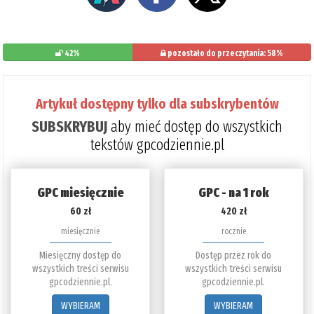
42%
pozostało do przeczytania: 58%
Artykuł dostępny tylko dla subskrybentów
SUBSKRYBUJ
aby mieć dostęp do wszystkich
tekstów gpcodziennie.pl
GPC miesięcznie
GPC - na 1 rok
60 zł
420 zł
miesięcznie
rocznie
Miesięczny dostęp do
Dostęp przez rok do
wszystkich treści serwisu
wszystkich treści serwisu
gpcodziennie.pl.
gpcodziennie.pl.
WYBIERAM
WYBIERAM