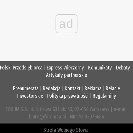
ad
Polski Przedsiębiorca
|
Express Wieczorny
|
Komunikaty
|
Debaty
|
Artykuły partnerskie
Prenumerata
|
Redakcja
|
Kontakt
|
Reklama
|
Relacje
Inwestorskie
|
Polityka prywatności
|
Regulaminy
FORUM S.A. ul. Filtrowa 63 Lok. 43, 02-056 Warszawa | e-mail:
biuro@forumsa.pl | NIP 70103076666
Strefa Wolnego Słowa: