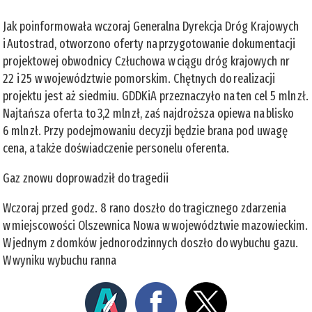
Jak poinformowała wczoraj Generalna Dyrekcja Dróg Krajowych
i Autostrad, otworzono oferty na przygotowanie dokumentacji
projektowej obwodnicy Człuchowa w ciągu dróg krajowych nr
22 i 25 w województwie pomorskim. Chętnych do realizacji
projektu jest aż siedmiu. GDDKiA przeznaczyło na ten cel 5 mln zł.
Najtańsza oferta to 3,2 mln zł, zaś najdroższa opiewa na blisko
6 mln zł. Przy podejmowaniu decyzji będzie brana pod uwagę
cena, a także doświadczenie personelu oferenta.
Gaz znowu doprowadził do tragedii
Wczoraj przed godz. 8 rano doszło do tragicznego zdarzenia
w miejscowości Olszewnica Nowa w województwie mazowieckim.
W jednym z domków jednorodzinnych doszło do wybuchu gazu.
W wyniku wybuchu ranna