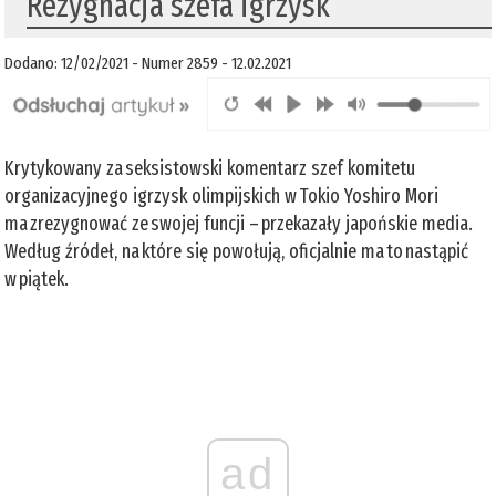
Rezygnacja szefa igrzysk
Dodano: 12/02/2021 - Numer 2859 - 12.02.2021
Krytykowany za seksistowski komentarz szef komitetu
organizacyjnego igrzysk olimpijskich w Tokio Yoshiro Mori
ma zrezygnować ze swojej funcji – przekazały japońskie media.
Według źródeł, na które się powołują, oficjalnie ma to nastąpić
w piątek.
ad