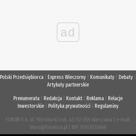
ad
Polski Przedsiębiorca
|
Express Wieczorny
|
Komunikaty
|
Debaty
|
Artykuły partnerskie
Prenumerata
|
Redakcja
|
Kontakt
|
Reklama
|
Relacje
Inwestorskie
|
Polityka prywatności
|
Regulaminy
FORUM S.A. ul. Filtrowa 63 Lok. 43, 02-056 Warszawa | e-mail:
biuro@forumsa.pl | NIP 70103076666