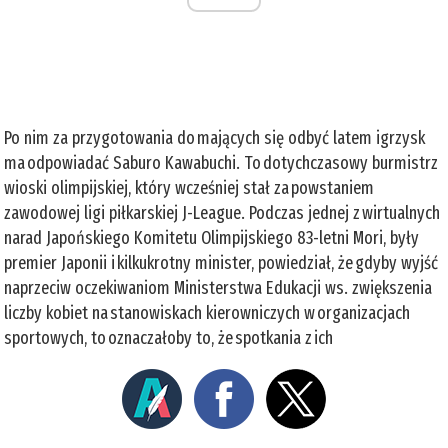
Po nim za przygotowania do mających się odbyć latem igrzysk
ma odpowiadać Saburo Kawabuchi. To dotychczasowy burmistrz
wioski olimpijskiej, który wcześniej stał za powstaniem
zawodowej ligi piłkarskiej J-League. Podczas jednej z wirtualnych
narad Japońskiego Komitetu Olimpijskiego 83-letni Mori, były
premier Japonii i kilkukrotny minister, powiedział, że gdyby wyjść
naprzeciw oczekiwaniom Ministerstwa Edukacji ws. zwiększenia
liczby kobiet na stanowiskach kierowniczych w organizacjach
sportowych, to oznaczałoby to, że spotkania z ich