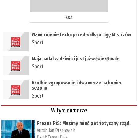
asz
Wzmocnienie Lecha przed walką o Ligę Mistrzów
Sport
Maja nadal zadziwia i jest już w ćwierćfinale
Sport
Krótkie zgrupowanie i dwa mecze na koniec
sezonu
Sport
W tym numerze
Prezes PiS: Musimy mieć patriotyczny rząd
Autor:
Jan Przemyłski
Dział:
Temat Dnia