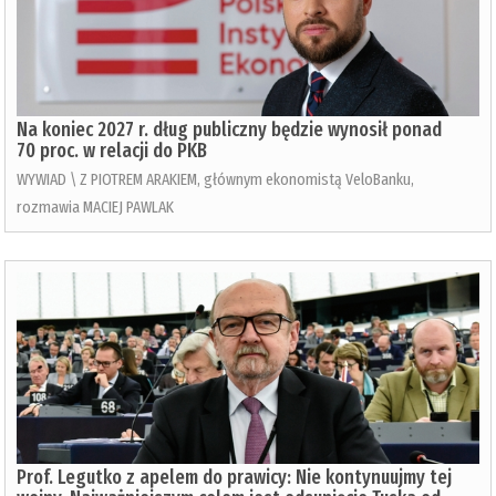
Na koniec 2027 r. dług publiczny będzie wynosił ponad
70 proc. w relacji do PKB
WYWIAD \ Z PIOTREM ARAKIEM, głównym ekonomistą VeloBanku,
rozmawia MACIEJ PAWLAK
Prof. Legutko z apelem do prawicy: Nie kontynuujmy tej