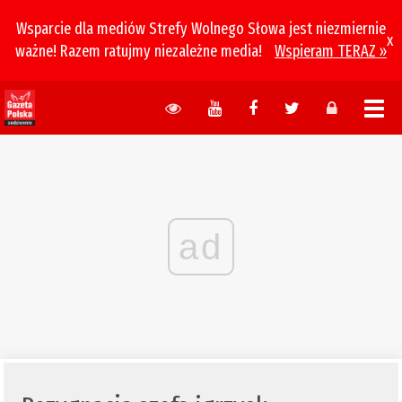
Wsparcie dla mediów Strefy Wolnego Słowa jest niezmiernie
x
ważne! Razem ratujmy niezależne media!
Wspieram TERAZ »
ad