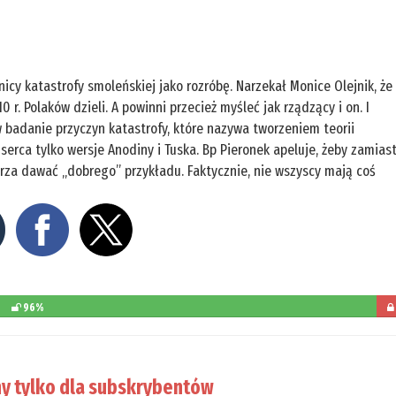
cy katastrofy smoleńskiej jako rozróbę. Narzekał Monice Olejnik, że
 r. Polaków dzieli. A powinni przecież myśleć jak rządzący i on. I
 badanie przyczyn katastrofy, które nazywa tworzeniem teorii
serca tylko wersje Anodiny i Tuska. Bp Pieronek apeluje, żeby zamias
erza dawać „dobrego” przykładu. Faktycznie, nie wszyscy mają coś
96%
poz
d
y tylko dla subskrybentów
prze