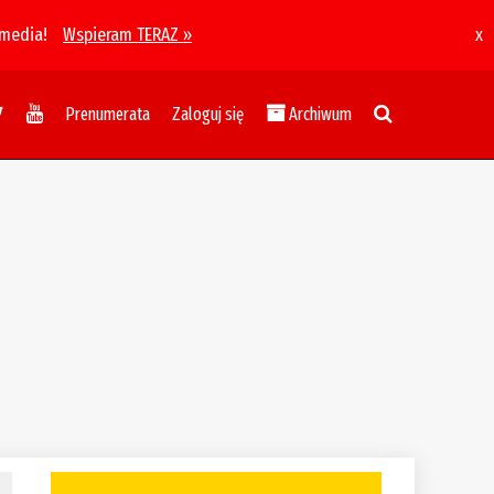
 media!
Wspieram TERAZ »
x
Prenumerata
Zaloguj się
Archiwum