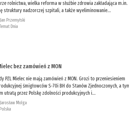
rze rolnictwa, wielka reforma w służbie zdrowia zakładająca m.in.
ę struktury nadzorczej szpitali, a także wyeliminowanie...
:
Jan Przemyłski
Temat Dnia
Mielec bez zamówień z MON
dy PZL Mielec nie mają zamówień z MON. Grozi to przeniesieniem
 produkcyjnej śmigłowców S-70i BH do Stanów Zjednoczonych, a ty
 utratą przez Polskę zdolności produkcyjnych i...
:
Jarosław Molga
Polska