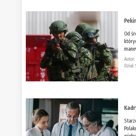
Peki
Od śr
który
manew
Autor
Dział:
Kadr
Starz
Polak