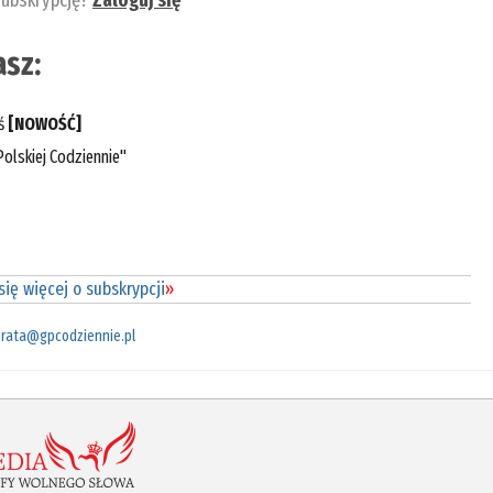
subskrypcję?
Zaloguj się
sz:
eś
[NOWOŚĆ]
olskiej Codziennie"
ię więcej o subskrypcji
»
rata@gpcodziennie.pl