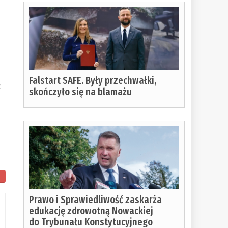
Falstart SAFE. Były przechwałki,
t
skończyło się na blamażu
ostało
Prawo i Sprawiedliwość zaskarża
o
edukację zdrowotną Nowackiej
do Trybunału Konstytucyjnego
czytania: