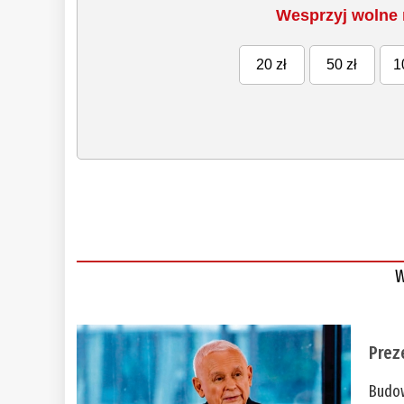
Wesprzyj wolne 
20 zł
50 zł
1
W
Prez
Budow