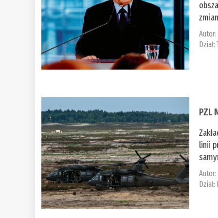
obsza
zmian
Autor
Dział:
PZL 
Zakła
linii
samym
Autor
Dział: