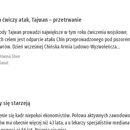
n ćwiczy atak, Tajwan – przetrwanie
ody Tajwan prowadzi największe w tym roku ćwiczenia wojskowe,
ch celem jest odparcie ataku Chin przeprowadzonego pod pozore
rów. Dzień wcześniej Chińska Armia Ludowo-Wyzwoleńcza...
:
­Hanna Shen
Świat
y się starzeją
enie się kadr niepokoi ekonomistów. Połowa aktywnych zawodow
ów ma obecnie więcej niż 43 lata, a u lekarzy specjalistów mediana