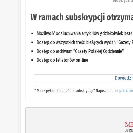
Masz już 
W ramach subskrypcji otrzyma
Możliwość odsłuchiwania artykułów gdziekolwiek jest
Dostęp do wszystkich treści bieżących wydań "Gazety P
Dostęp do archiwum "Gazety Polskiej Codziennie"
Dostęp do felietonów on-line
Dowiedz s
*
Masz pytania odnośnie subskrypcji? Napisz do nas
prenume