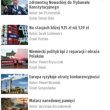
zdrowotną Nowackiej do Trybunału
Konstytucyjnego
Autor:
Jan Przemyłski
Dział:
Temat Dnia
Na stacjach bliżej 9,15 zł niż 5,19 zł
Autor:
Jacek Liziniewicz
Dział:
Polska
Niemiecki polityk kpi z reparacji i obraża
Polaków
Autor:
Paweł Kryszczak
Dział:
Świat
Europa ryzykuje utratę konkurencyjności
Autor:
Paweł Woźniak
Dział:
Gospodarka
Malarz narodowej pamięci
Autor:
Jarosław Kossakowski