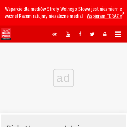
Wsparcie dla mediów Strefy Wolnego Słowa jest niezmiernie
x
ważne! Razem ratujmy niezależne media!
Wspieram TERAZ »
ad