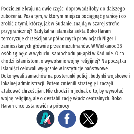
Podzielenie kraju na dwie części doprowadziłoby do dalszego
zubożenia. Poza tym, w którym miejscu pociągnąć granicę i co
zrobić z tymi, którzy, jak w Sudanie, znajdą w szarej strefie
przygranicznej? Radykalna islamska sekta Boko Haram
terroryzuje chrześcijan w północnych prowincjach Nigerii
zamieszkanych głównie przez muzułmanów. W Wielkanoc 38
osób zginęło w wybuchu samochodu pułapki w Kadunie. O co
chodzi islamistom, o wywołanie wojny religijnej? Na początku
islamiści celowali wyłącznie w instytucje państwowe.
Dokonywali zamachów na posterunki policji, budynki wojskowe i
lokalnej administracji. Potem zmienili strategię i zaczęli
atakować chrześcijan. Nie chodzi im jednak o to, by wywołać
wojnę religijną, ale o destabilizację władz centralnych. Boko
Haram chce ustanowić na północy