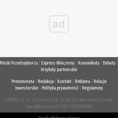
ad
Polski Przedsiębiorca
|
Express Wieczorny
|
Komunikaty
|
Debaty
|
Artykuły partnerskie
Prenumerata
|
Redakcja
|
Kontakt
|
Reklama
|
Relacje
Inwestorskie
|
Polityka prywatności
|
Regulaminy
FORUM S.A. ul. Filtrowa 63 Lok. 43, 02-056 Warszawa | e-mail:
biuro@forumsa.pl | NIP 70103076666