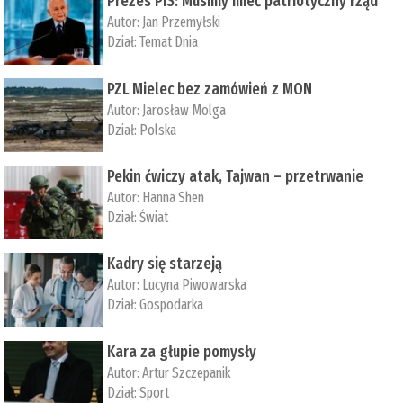
Prezes PiS: Musimy mieć patriotyczny rząd
Autor:
Jan Przemyłski
Dział:
Temat Dnia
PZL Mielec bez zamówień z MON
Autor:
Jarosław Molga
Dział:
Polska
Pekin ćwiczy atak, Tajwan – przetrwanie
Autor:
­Hanna Shen
Dział:
Świat
Kadry się starzeją
Autor:
Lucyna Piwowarska
Dział:
Gospodarka
Kara za głupie pomysły
Autor:
Artur Szczepanik
Dział:
Sport