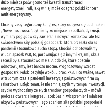
dużo miejsca poświęcono też kwestii transformacji
energetycznej i roli, jaką w niej może odegrać polski koncern
multienergetyczny.
Chcemy, żeby tegoroczny kongres, który odbywa się pod hasłem
„Nowe możliwości”, był nie tylko miejscem spotkań, dyskusji,
wymiany poglądów czy zawierania nowych kontaktów, ale też
świadectwem siły polskiej gospodarki, która przeszła okres
pandemii stosunkowo suchą stopą. Chociaż odnotowaliśmy
w ub.r. spadek PKB, to, porównując się z innymi krajami, skala
recesji była stosunkowo mała. A odbicie, które obecnie
odnotowujemy, jest bardzo mocne. Prognozowany wzrost
gospodarki Polski oscyluje wokół 5 proc. PKB. I, co ważne, nawet
w trudnym czasie pandemii inwestycje państwowych firm są
rekordowe. Dzięki temu, że nie zmniejszyliśmy tempa inwestycji,
szybko wychodzimy ze złych trendów gospodarczych – mówił
podczas otwarcia kongresu Jacek Sasin, wicepremier i minister
aktywów państwowych. Jego zdaniem siła polskiej gospodarki