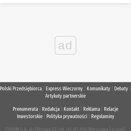
ad
Polski Przedsiębiorca
|
Express Wieczorny
|
Komunikaty
|
Debaty
|
Artykuły partnerskie
Prenumerata
|
Redakcja
|
Kontakt
|
Reklama
|
Relacje
Inwestorskie
|
Polityka prywatności
|
Regulaminy
FORUM S.A. ul. Filtrowa 63 Lok. 43, 02-056 Warszawa | e-mail: