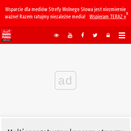
Wsparcie dla mediów Strefy Wolnego Słowa jest niezmiernie
x
ważne! Razem ratujmy niezależne media!
Wspieram TERAZ »
ad