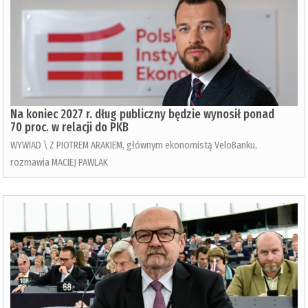
Na koniec 2027 r. dług publiczny będzie wynosił ponad
70 proc. w relacji do PKB
WYWIAD \ Z PIOTREM ARAKIEM, głównym ekonomistą VeloBanku,
rozmawia MACIEJ PAWLAK