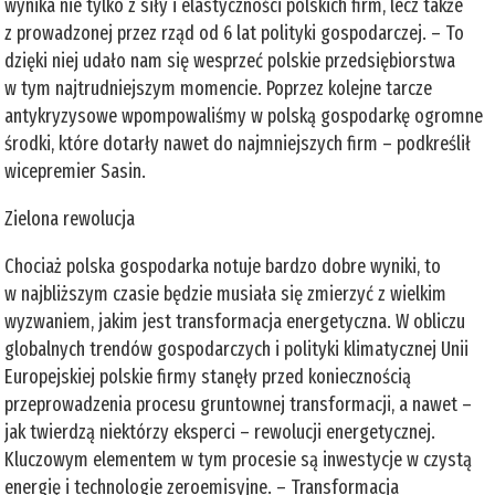
wynika nie tylko z siły i elastyczności polskich firm, lecz także
z prowadzonej przez rząd od 6 lat polityki gospodarczej. – To
dzięki niej udało nam się wesprzeć polskie przedsiębiorstwa
w tym najtrudniejszym momencie. Poprzez kolejne tarcze
antykryzysowe wpompowaliśmy w polską gospodarkę ogromne
środki, które dotarły nawet do najmniejszych firm – podkreślił
wicepremier Sasin.
Zielona rewolucja
Chociaż polska gospodarka notuje bardzo dobre wyniki, to
w najbliższym czasie będzie musiała się zmierzyć z wielkim
wyzwaniem, jakim jest transformacja energetyczna. W obliczu
globalnych trendów gospodarczych i polityki klimatycznej Unii
Europejskiej polskie firmy stanęły przed koniecznością
przeprowadzenia procesu gruntownej transformacji, a nawet –
jak twierdzą niektórzy eksperci – rewolucji energetycznej.
Kluczowym elementem w tym procesie są inwestycje w czystą
energię i technologie zeroemisyjne. – Transformacja