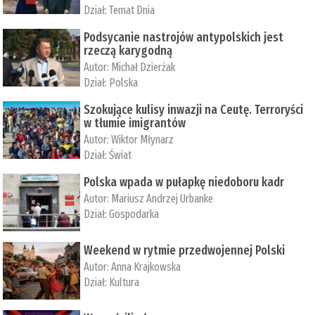
Dział:
Temat Dnia
Podsycanie nastrojów antypolskich jest
rzeczą karygodną
Autor:
Michał Dzierżak
Dział:
Polska
Szokujące kulisy inwazji na Ceutę. Terroryści
w tłumie imigrantów
Autor:
Wiktor Młynarz
Dział:
Świat
Polska wpada w pułapkę niedoboru kadr
Autor:
Mariusz Andrzej Urbanke
Dział:
Gospodarka
Weekend w rytmie przedwojennej Polski
Autor:
Anna Krajkowska
Dział:
Kultura