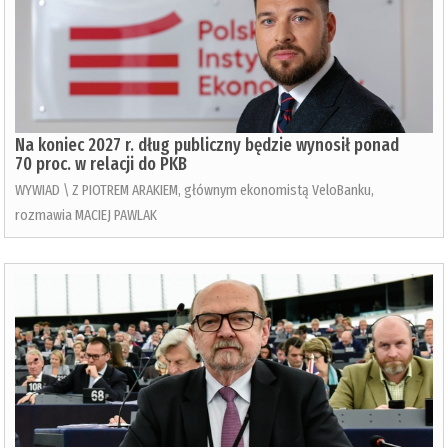
Na koniec 2027 r. dług publiczny będzie wynosił ponad
70 proc. w relacji do PKB
WYWIAD \ Z PIOTREM ARAKIEM, głównym ekonomistą VeloBanku,
rozmawia MACIEJ PAWLAK