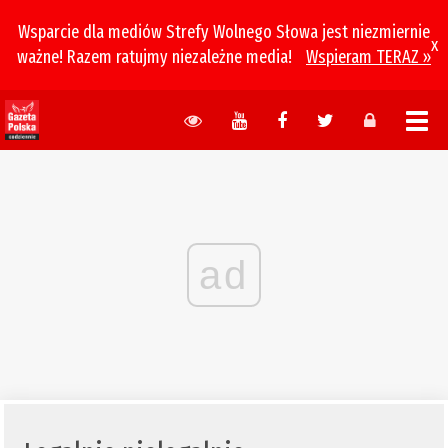
Wsparcie dla mediów Strefy Wolnego Słowa jest niezmiernie
x
ważne! Razem ratujmy niezależne media!
Wspieram TERAZ »
ad