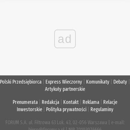
ad
Polski Przedsiębiorca
|
Express Wieczorny
|
Komunikaty
|
Debaty
|
Artykuły partnerskie
Prenumerata
|
Redakcja
|
Kontakt
|
Reklama
|
Relacje
Inwestorskie
|
Polityka prywatności
|
Regulaminy
FORUM S.A. ul. Filtrowa 63 Lok. 43, 02-056 Warszawa | e-mail:
biuro@forumsa.pl | NIP 70103076666