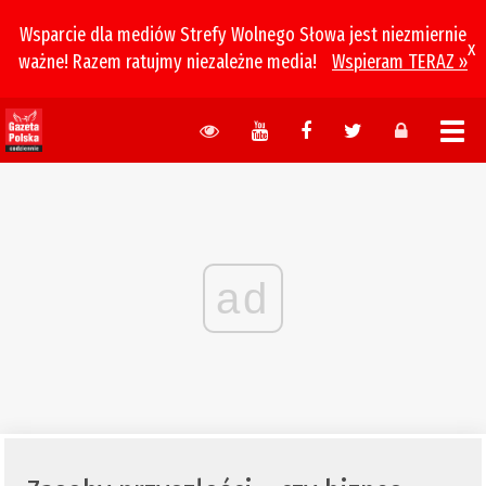
Wsparcie dla mediów Strefy Wolnego Słowa jest niezmiernie
x
ważne! Razem ratujmy niezależne media!
Wspieram TERAZ »
ad