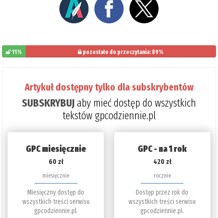
11%
pozostało do przeczytania: 89%
Artykuł dostępny tylko dla subskrybentów
SUBSKRYBUJ
aby mieć dostęp do wszystkich
tekstów gpcodziennie.pl
GPC miesięcznie
GPC - na 1 rok
60 zł
420 zł
miesięcznie
rocznie
Miesięczny dostęp do
Dostęp przez rok do
wszystkich treści serwisu
wszystkich treści serwisu
gpcodziennie.pl.
gpcodziennie.pl.