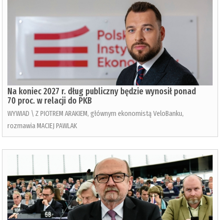
Na koniec 2027 r. dług publiczny będzie wynosił ponad
70 proc. w relacji do PKB
WYWIAD \ Z PIOTREM ARAKIEM, głównym ekonomistą VeloBanku,
rozmawia MACIEJ PAWLAK