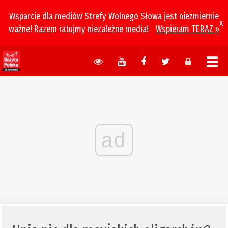
Wsparcie dla mediów Strefy Wolnego Słowa jest niezmiernie
x
ważne! Razem ratujmy niezależne media!
Wspieram TERAZ »
ad