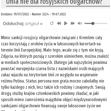
Unia nie dla rosyjskich oligarchów?
Dodano: 19/07/2022 - Numer 3224 - 19.07.2022
Mimo sankcji rosyjscy oligarchowie związani z Kremlem cały
czas korzystają z uroków życia w luksusowych kurortach na
terenie Unii Europejskiej. Mało tego, wcale się z tym nie kryją.
Zdjęcia, na których pozują z szerokim uśmiechem, można znaleźć
w mediach społecznościowych. Dlatego jak najszybciej powinna
powstać europejska czarna lista z nazwiskami osób mających
zakaz wjazdu na terytorium Unii ze względu na wspieranie
reżimu Putina. Status persona non grata mocno zabolałby nie
tylko każdego z nich, lecz także ich rodziny i znajomych. Swoją
drogą służby krajów członkowskich powinny zbadać, w jaki
sposób mimo zamrożenia majątków objęci międzynarodowymi
sankcjami oligarchowie finansują swoje luksusowe życie we