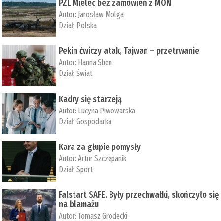
PZL Mielec bez zamówień z MON
Autor:
Jarosław Molga
Dział:
Polska
Pekin ćwiczy atak, Tajwan – przetrwanie
Autor:
­Hanna Shen
Dział:
Świat
Kadry się starzeją
Autor:
Lucyna Piwowarska
Dział:
Gospodarka
Kara za głupie pomysły
Autor:
Artur Szczepanik
Dział:
Sport
Falstart SAFE. Były przechwałki, skończyło się
na blamażu
Autor:
Tomasz Grodecki