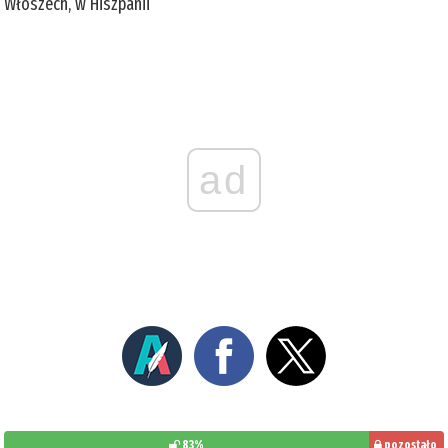
Włoszech, w Hiszpanii
ad
83%
pozostało