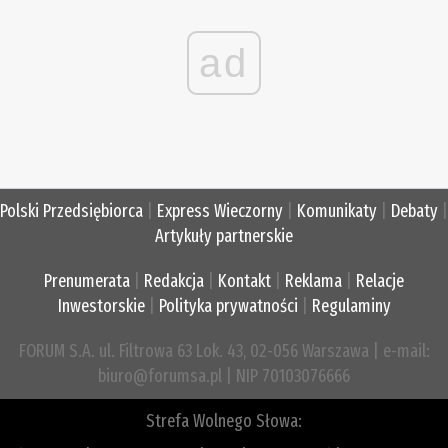
ad
Polski Przedsiębiorca
|
Express Wieczorny
|
Komunikaty
|
Debaty
|
Artykuły partnerskie
Prenumerata
|
Redakcja
|
Kontakt
|
Reklama
|
Relacje
Inwestorskie
|
Polityka prywatności
|
Regulaminy
FORUM S.A. ul. Filtrowa 63 Lok. 43, 02-056 Warszawa | e-mail:
biuro@forumsa.pl | NIP 70103076666
Strefa Wolnego Słowa: