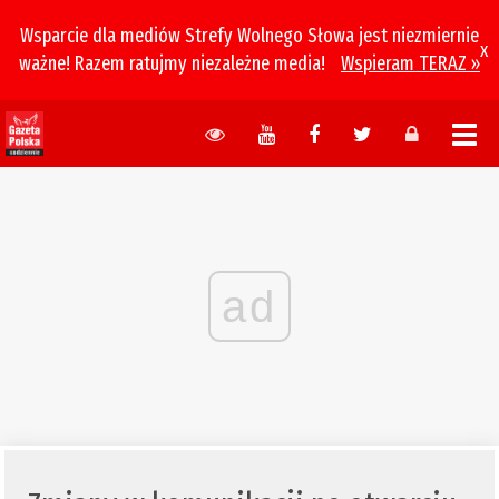
Wsparcie dla mediów Strefy Wolnego Słowa jest niezmiernie
x
ważne! Razem ratujmy niezależne media!
Wspieram TERAZ »
ad