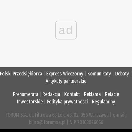
ad
Polski Przedsiębiorca
|
Express Wieczorny
|
Komunikaty
|
Debaty
|
Artykuły partnerskie
Prenumerata
|
Redakcja
|
Kontakt
|
Reklama
|
Relacje
Inwestorskie
|
Polityka prywatności
|
Regulaminy
FORUM S.A. ul. Filtrowa 63 Lok. 43, 02-056 Warszawa | e-mail:
biuro@forumsa.pl | NIP 70103076666