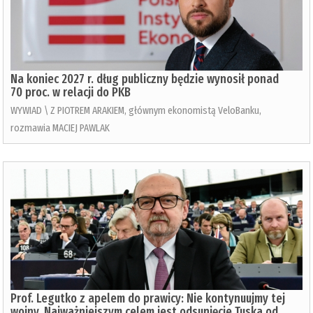
Na koniec 2027 r. dług publiczny będzie wynosił ponad
70 proc. w relacji do PKB
WYWIAD \ Z PIOTREM ARAKIEM, głównym ekonomistą VeloBanku,
rozmawia MACIEJ PAWLAK
Prof. Legutko z apelem do prawicy: Nie kontynuujmy tej
wojny. Najważniejszym celem jest odsunięcie Tuska od