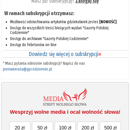
Masz już subskrypcję?
Zaloguj się
W ramach subskrypcji otrzymasz:
Możliwość odsłuchiwania artykułów gdziekolwiek jesteś
[NOWOŚĆ]
Dostęp do wszystkich treści bieżących wydań "Gazety Polskiej
Codziennie"
Dostęp do archiwum "Gazety Polskiej Codziennie"
Dostęp do felietonów on-line
Dowiedz się więcej o subskrypcji
»
*
Masz pytania odnośnie subskrypcji? Napisz do nas
prenumerata@gpcodziennie.pl
Wesprzyj wolne media i ocal wolność słowa!
20 zł
50 zł
100 zł
200 zł
500 zł