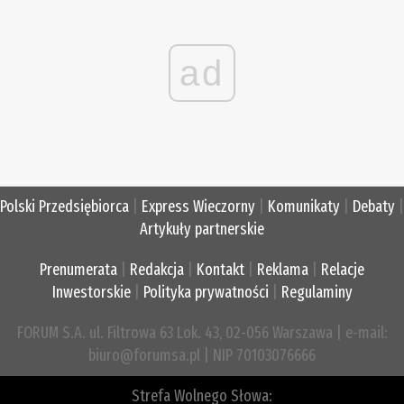
ad
Polski Przedsiębiorca
|
Express Wieczorny
|
Komunikaty
|
Debaty
|
Artykuły partnerskie
Prenumerata
|
Redakcja
|
Kontakt
|
Reklama
|
Relacje
Inwestorskie
|
Polityka prywatności
|
Regulaminy
FORUM S.A. ul. Filtrowa 63 Lok. 43, 02-056 Warszawa | e-mail:
biuro@forumsa.pl | NIP 70103076666
Strefa Wolnego Słowa: