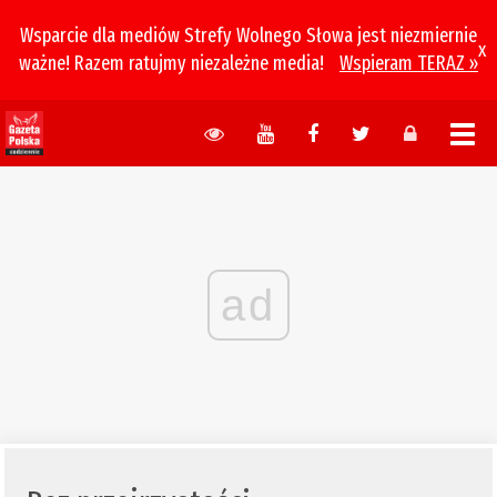
Wsparcie dla mediów Strefy Wolnego Słowa jest niezmiernie
x
ważne! Razem ratujmy niezależne media!
Wspieram TERAZ »
ad