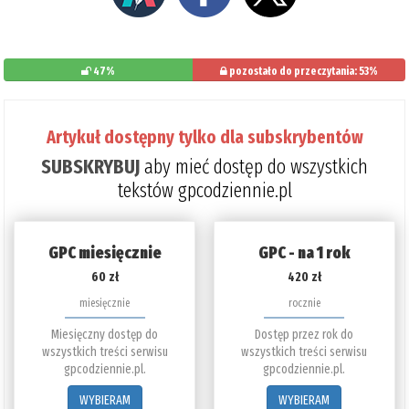
47%
pozostało do przeczytania: 53%
Artykuł dostępny tylko dla subskrybentów
SUBSKRYBUJ
aby mieć dostęp do wszystkich
tekstów gpcodziennie.pl
GPC miesięcznie
GPC - na 1 rok
60 zł
420 zł
miesięcznie
rocznie
Miesięczny dostęp do
Dostęp przez rok do
wszystkich treści serwisu
wszystkich treści serwisu
gpcodziennie.pl.
gpcodziennie.pl.
WYBIERAM
WYBIERAM