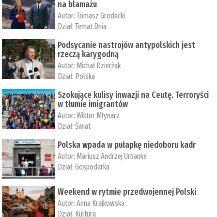
na blamażu
Autor:
Tomasz Grodecki
Dział:
Temat Dnia
Podsycanie nastrojów antypolskich jest
rzeczą karygodną
Autor:
Michał Dzierżak
Dział:
Polska
Szokujące kulisy inwazji na Ceutę. Terroryści
w tłumie imigrantów
Autor:
Wiktor Młynarz
Dział:
Świat
Polska wpada w pułapkę niedoboru kadr
Autor:
Mariusz Andrzej Urbanke
Dział:
Gospodarka
Weekend w rytmie przedwojennej Polski
Autor:
Anna Krajkowska
Dział:
Kultura