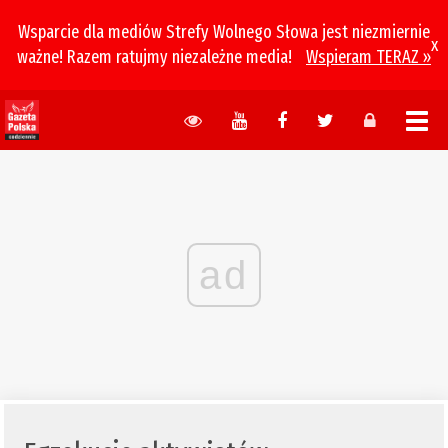
Wsparcie dla mediów Strefy Wolnego Słowa jest niezmiernie
x
ważne! Razem ratujmy niezależne media!
Wspieram TERAZ »
ad