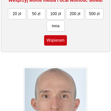
Wesprzyj wolne media i ocal wolność słowa!
20 zł
50 zł
100 zł
200 zł
500 zł
inna
Wspieram