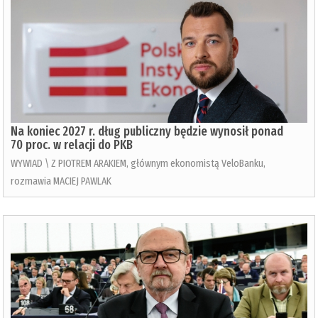
Na koniec 2027 r. dług publiczny będzie wynosił ponad
70 proc. w relacji do PKB
WYWIAD \ Z PIOTREM ARAKIEM, głównym ekonomistą VeloBanku,
rozmawia MACIEJ PAWLAK