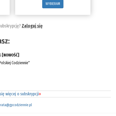
WYBIERAM
subskrypcję?
Zaloguj się
sz:
eś
[NOWOŚĆ]
olskiej Codziennie"
ię więcej o subskrypcji
»
rata@gpcodziennie.pl