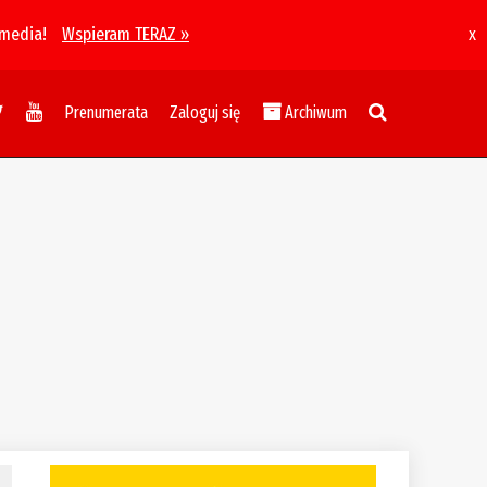
 media!
Wspieram TERAZ »
x
Prenumerata
Zaloguj się
Archiwum