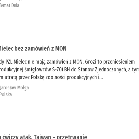
Temat Dnia
Mielec bez zamówień z MON
dy PZL Mielec nie mają zamówień z MON. Grozi to przeniesieniem
 produkcyjnej śmigłowców S-70i BH do Stanów Zjednoczonych, a ty
 utratą przez Polskę zdolności produkcyjnych i...
:
Jarosław Molga
Polska
n ćwiczy atak, Tajwan – przetrwanie