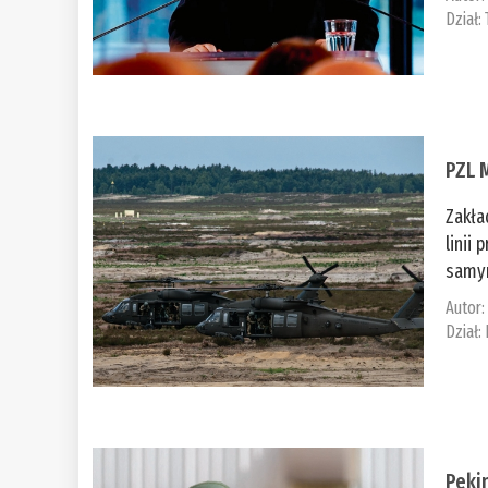
Dział:
PZL 
Zakła
linii
samym
Autor
Dział:
Peki