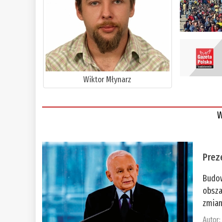
Wiktor Młynarz
W
Prez
Budow
obsza
zmian
Autor