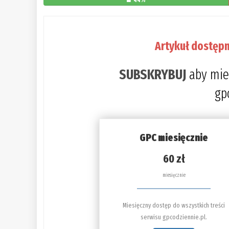
44%
Artykuł dostępn
SUBSKRYBUJ
aby mie
gp
GPC miesięcznie
60 zł
miesięcznie
Miesięczny dostęp do wszystkich treści
serwisu gpcodziennie.pl.