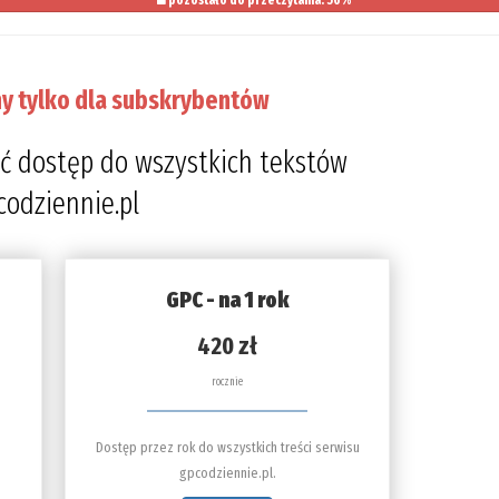
pozostało do przeczytania: 56%
y tylko dla subskrybentów
ć dostęp do wszystkich tekstów
codziennie.pl
GPC - na 1 rok
420 zł
rocznie
Dostęp przez rok do wszystkich treści serwisu
gpcodziennie.pl.