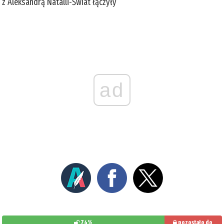
z Aleksandrą Natalli-Świat łączyły
ad
74%
pozostało do