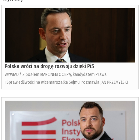
Polska wróci na drogę rozwoju dzięki PiS
WYWIAD \ Z posłem MARCINEM OCIEPĄ, kandydatem Prawa
i Sprawiedliwości na wicemarszałka Sejmu, rozmawia JAN PRZEMYŁSKI