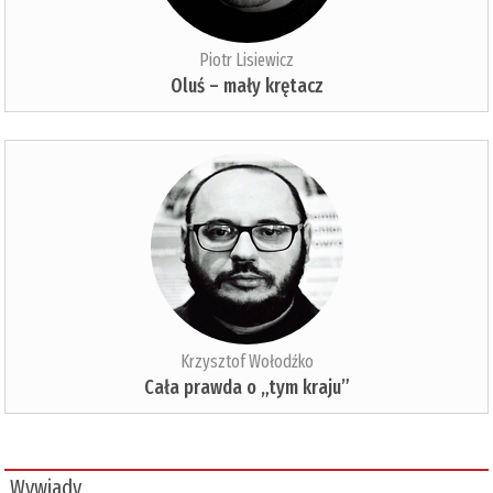
Piotr Lisiewicz
Oluś – mały krętacz
Krzysztof Wołodźko
Cała prawda o „tym kraju”
Wywiady