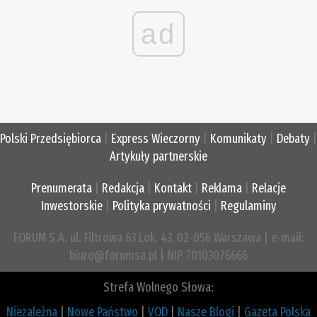
ad
Polski Przedsiębiorca
|
Express Wieczorny
|
Komunikaty
|
Debaty
|
Artykuły partnerskie
Prenumerata
|
Redakcja
|
Kontakt
|
Reklama
|
Relacje
Inwestorskie
|
Polityka prywatności
|
Regulaminy
FORUM S.A. ul. Filtrowa 63 Lok. 43, 02-056 Warszawa | e-mail:
biuro@forumsa.pl | NIP 70103076666
Strefa Wolnego Słowa:
Niezależna
|
Nowe Państwo
|
VOD
|
Nasze Blogi
|
Gazeta Polska