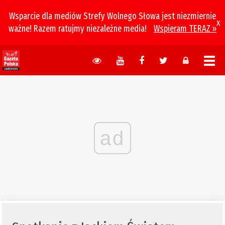
Wsparcie dla mediów Strefy Wolnego Słowa jest niezmiernie
x
ważne! Razem ratujmy niezależne media!
Wspieram TERAZ »
ad