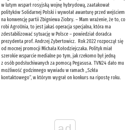
w lutym wsparł rosyjską wojnę hybrydową, zaatakował
polityków Solidarnej Polski i wywołał awanturę przed wejściem
na konwencję partii Zbigniewa Ziobry. – Mam wrażenie, że to, co
robi AgroUnia, to jest jakaś operacja specjalna, która ma
zdestabilizować sytuację w Polsce – powiedział doradca
prezydenta prof. Andrzej Zybertowicz. Rok 2022 rozpoczął się
od mocnej promocji Michała Kołodziejczaka. Polityk miał
szerokie wsparcie medialne po tym, jak rzekomo był jedną
z osób podsłuchiwanych za pomocą Pegasusa. TVN24 dało mu
możliwość godzinnego wywiadu w ramach „Szkła
kontaktowego”, w którym wygrał on konkurs na ripostę roku.
ad