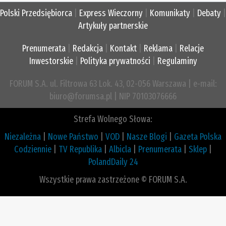
Polski Przedsiębiorca
|
Express Wieczorny
|
Komunikaty
|
Debaty
|
Artykuły partnerskie
Prenumerata
|
Redakcja
|
Kontakt
|
Reklama
|
Relacje
Inwestorskie
|
Polityka prywatności
|
Regulaminy
FORUM S.A. ul. Filtrowa 63 Lok. 43, 02-056 Warszawa | e-mail:
biuro@forumsa.pl | NIP 70103076666
Strefa Wolnego Słowa:
Niezależna
|
Nowe Państwo
|
VOD
|
Nasze Blogi
|
Gazeta Polska
Codziennie
|
TV Republika
|
Albicla
|
Prenumerata
|
Sklep
|
PolandDaily 24
Wszystkie prawa zastrzeżone © FORUM S.A.