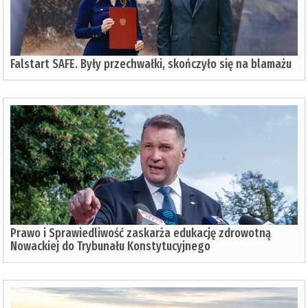
Falstart SAFE. Były przechwałki, skończyło się na blamażu
Prawo i Sprawiedliwość zaskarża edukację zdrowotną
Nowackiej do Trybunału Konstytucyjnego