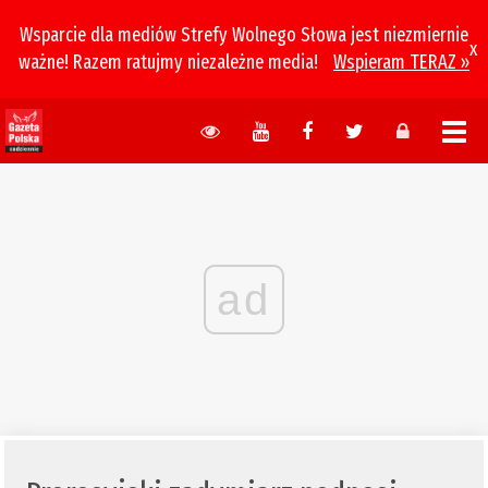
Wsparcie dla mediów Strefy Wolnego Słowa jest niezmiernie
x
ważne! Razem ratujmy niezależne media!
Wspieram TERAZ »
ad