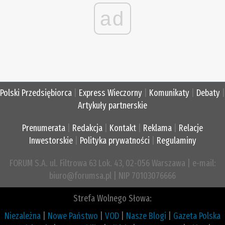
ad
Polski Przedsiębiorca
|
Express Wieczorny
|
Komunikaty
|
Debaty
|
Artykuły partnerskie
Prenumerata
|
Redakcja
|
Kontakt
|
Reklama
|
Relacje
Inwestorskie
|
Polityka prywatności
|
Regulaminy
FORUM S.A. ul. Filtrowa 63 Lok. 43, 02-056 Warszawa | e-mail:
biuro@forumsa.pl | NIP 70103076666
Strefa Wolnego Słowa:
Niezależna
|
Nowe Państwo
|
VOD
|
Nasze Blogi
|
Gazeta Polska