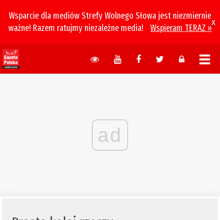
Wsparcie dla mediów Strefy Wolnego Słowa jest niezmiernie
x
ważne! Razem ratujmy niezależne media!
Wspieram TERAZ »
ad