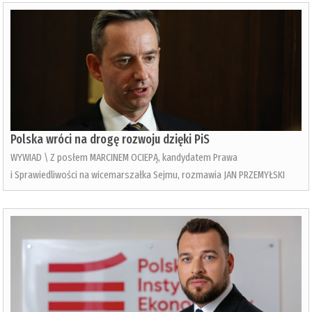
Polska wróci na drogę rozwoju dzięki PiS
WYWIAD \ Z posłem MARCINEM OCIEPĄ, kandydatem Prawa
i Sprawiedliwości na wicemarszałka Sejmu, rozmawia JAN PRZEMYŁSKI