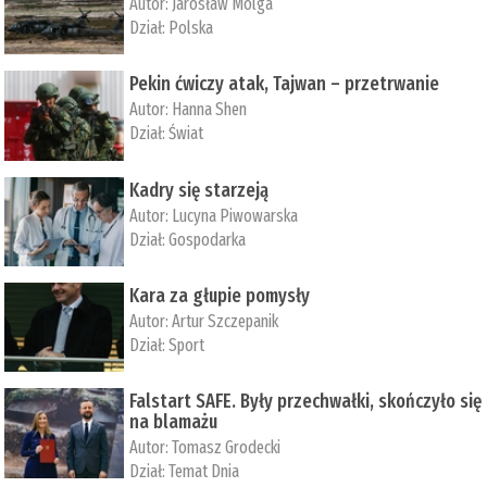
Autor:
Jarosław Molga
Dział:
Polska
Pekin ćwiczy atak, Tajwan – przetrwanie
Autor:
­Hanna Shen
Dział:
Świat
Kadry się starzeją
Autor:
Lucyna Piwowarska
Dział:
Gospodarka
Kara za głupie pomysły
Autor:
Artur Szczepanik
Dział:
Sport
Falstart SAFE. Były przechwałki, skończyło się
na blamażu
Autor:
Tomasz Grodecki
Dział:
Temat Dnia