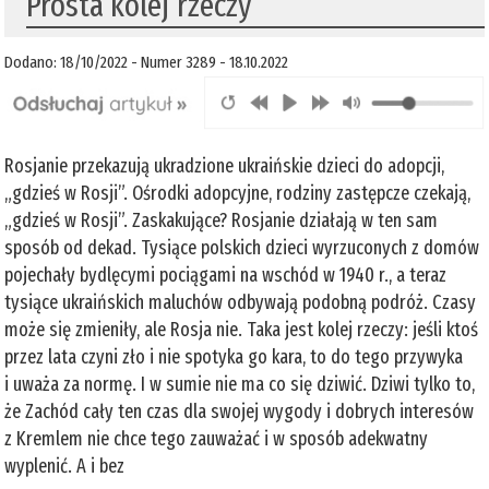
Prosta kolej rzeczy
Dodano: 18/10/2022 - Numer 3289 - 18.10.2022
Rosjanie przekazują ukradzione ukraińskie dzieci do adopcji,
„gdzieś w Rosji”. Ośrodki adopcyjne, rodziny zastępcze czekają,
„gdzieś w Rosji”. Zaskakujące? Rosjanie działają w ten sam
sposób od dekad. Tysiące polskich dzieci wyrzuconych z domów
pojechały bydlęcymi pociągami na wschód w 1940 r., a teraz
tysiące ukraińskich maluchów odbywają podobną podróż. Czasy
może się zmieniły, ale Rosja nie. Taka jest kolej rzeczy: jeśli ktoś
przez lata czyni zło i nie spotyka go kara, to do tego przywyka
i uważa za normę. I w sumie nie ma co się dziwić. Dziwi tylko to,
że Zachód cały ten czas dla swojej wygody i dobrych interesów
z Kremlem nie chce tego zauważać i w sposób adekwatny
wyplenić. A i bez