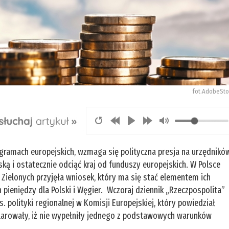
fot.AdobeSto
gramach europejskich, wzmaga się polityczna presja na urzędnikó
ą i ostatecznie odciąć kraj od funduszy europejskich. W Polsce
 Zielonych przyjęła wniosek, który ma się stać elementem ich
h pieniędzy dla Polski i Węgier. Wczoraj dziennik „Rzeczpospolita”
. polityki regionalnej w Komisji Europejskiej, który powiedział
larowały, iż nie wypełniły jednego z podstawowych warunków