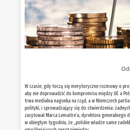
W czasie, gdy toczą się merytoryczne rozmowy o pro
aby nie doprowadzić do kompromisu między UE a Polsk
trwa medialna nagonka na rząd, a w Niemczech partia
polityki, i sprowadzający się do stwierdzenia: żadnyc
zacytował Marca ­Lemaitre’a, dyrektora generalnego ds
w ubiegłym tygodniu, że „polskie władze same zadek
umożliwiających zwrot pieniędzy