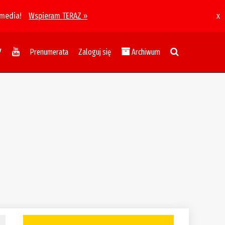
 media!
Wspieram TERAZ »
x
Prenumerata
Zaloguj się
Archiwum