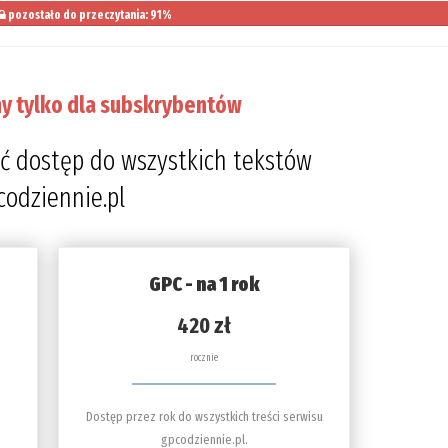
pozostało do przeczytania: 91%
y tylko dla subskrybentów
ć dostęp do wszystkich tekstów
codziennie.pl
GPC - na 1 rok
420 zł
rocznie
Dostęp przez rok do wszystkich treści serwisu
gpcodziennie.pl.