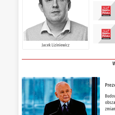
Jacek Liziniewicz
W
Prez
Budow
obsza
zmian