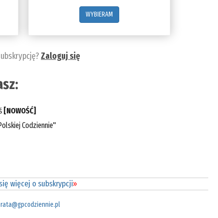
WYBIERAM
subskrypcję?
Zaloguj się
sz:
eś
[NOWOŚĆ]
olskiej Codziennie"
ię więcej o subskrypcji
»
rata@gpcodziennie.pl