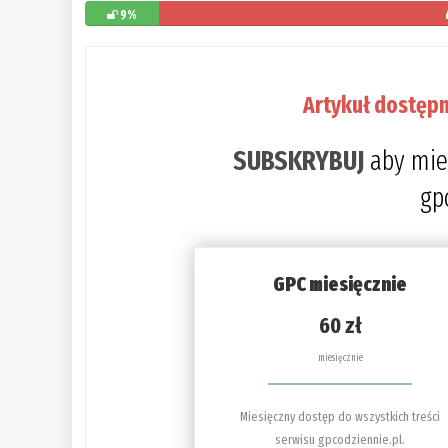
9%
Artykuł dostępn
SUBSKRYBUJ
aby mie
gp
GPC miesięcznie
60 zł
miesięcznie
Miesięczny dostęp do wszystkich treści
serwisu gpcodziennie.pl.