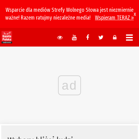
Wsparcie dla mediów Strefy Wolnego Słowa jest niezmiernie
x
ważne! Razem ratujmy niezależne media!
Wspieram TERAZ »
ad