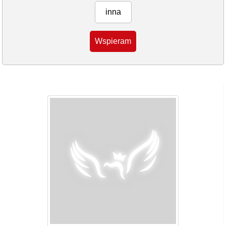
inna
Wspieram