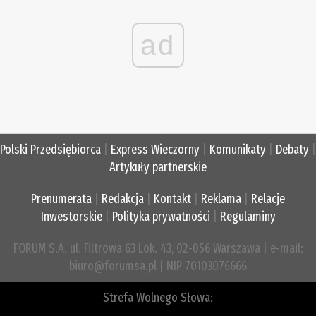
ad
Polski Przedsiębiorca
|
Express Wieczorny
|
Komunikaty
|
Debaty
|
Artykuły partnerskie
Prenumerata
|
Redakcja
|
Kontakt
|
Reklama
|
Relacje
Inwestorskie
|
Polityka prywatności
|
Regulaminy
FORUM S.A. ul. Filtrowa 63 Lok. 43, 02-056 Warszawa | e-mail:
biuro@forumsa.pl | NIP 70103076666
Strefa Wolnego Słowa: