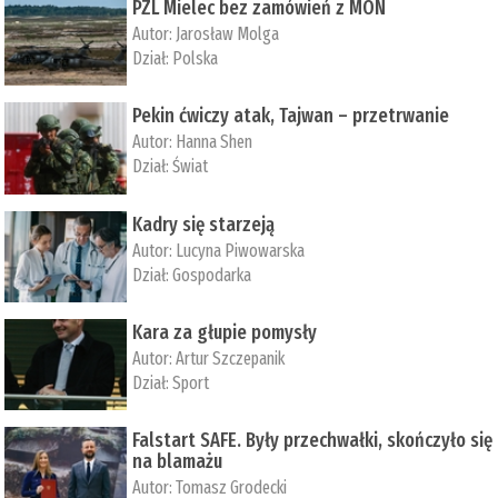
PZL Mielec bez zamówień z MON
Autor:
Jarosław Molga
Dział:
Polska
Pekin ćwiczy atak, Tajwan – przetrwanie
Autor:
­Hanna Shen
Dział:
Świat
Kadry się starzeją
Autor:
Lucyna Piwowarska
Dział:
Gospodarka
Kara za głupie pomysły
Autor:
Artur Szczepanik
Dział:
Sport
Falstart SAFE. Były przechwałki, skończyło się
na blamażu
Autor:
Tomasz Grodecki