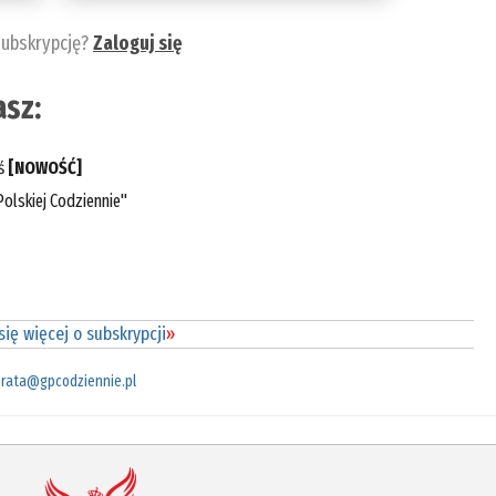
subskrypcję?
Zaloguj się
sz:
eś
[NOWOŚĆ]
olskiej Codziennie"
ię więcej o subskrypcji
»
rata@gpcodziennie.pl