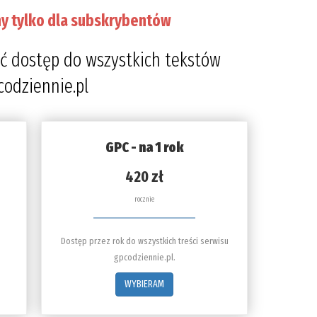
y tylko dla subskrybentów
ć dostęp do wszystkich tekstów
codziennie.pl
GPC - na 1 rok
420 zł
rocznie
Dostęp przez rok do wszystkich treści serwisu
gpcodziennie.pl.
WYBIERAM