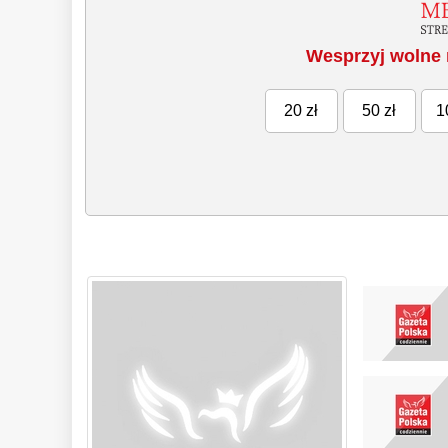
Wesprzyj wolne 
20 zł
50 zł
1