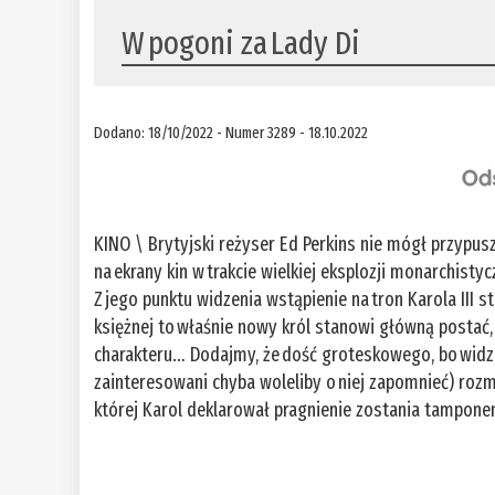
W pogoni za Lady Di
Dodano: 18/10/2022 - Numer 3289 - 18.10.2022
KINO \ Brytyjski reżyser Ed Perkins nie mógł przypus
na ekrany kin w trakcie wielkiej eksplozji monarchist
Z jego punktu widzenia wstąpienie na tron Karola III
księżnej to właśnie nowy król stanowi główną postać, 
charakteru… Dodajmy, że dość groteskowego, bo widz
zainteresowani chyba woleliby o niej zapomnieć) rozm
której Karol deklarował pragnienie zostania tamponem