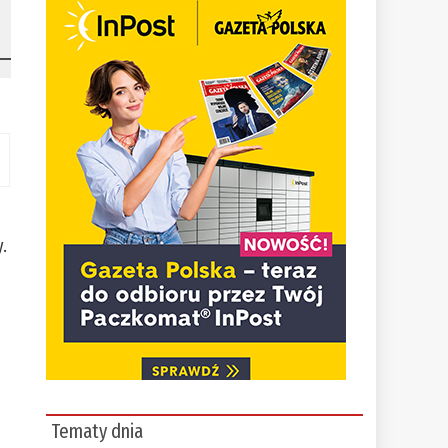
y.
i
Tematy dnia