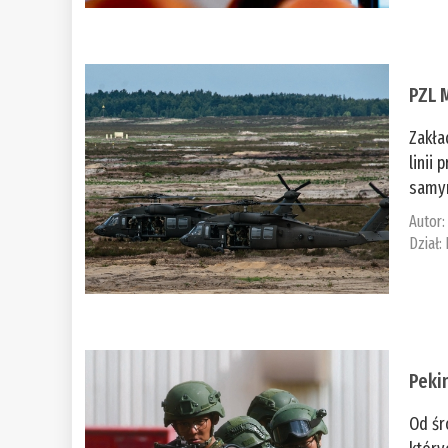
PZL 
Zakła
linii
samym
Autor
Dział:
Peki
Od śr