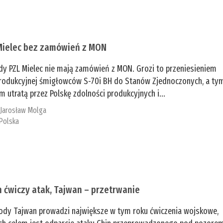
Mielec bez zamówień z MON
dy PZL Mielec nie mają zamówień z MON. Grozi to przeniesieniem
 produkcyjnej śmigłowców S-70i BH do Stanów Zjednoczonych, a ty
 utratą przez Polskę zdolności produkcyjnych i...
:
Jarosław Molga
Polska
n ćwiczy atak, Tajwan – przetrwanie
ody Tajwan prowadzi największe w tym roku ćwiczenia wojskowe,