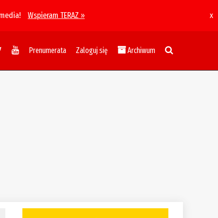
 media!
Wspieram TERAZ »
x
Prenumerata
Zaloguj się
Archiwum