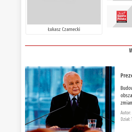
Łukasz Czarnecki
W
Prez
Budow
obsza
zmian
Autor
Dział: