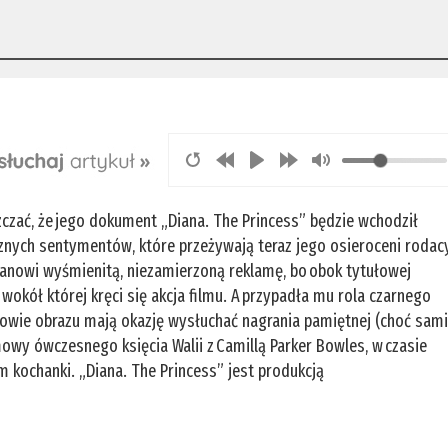
zczać, że jego dokument „Diana. The Princess” będzie wchodził
ycznych sentymentów, które przeżywają teraz jego osieroceni rodac
 stanowi wyśmienitą, niezamierzoną reklamę, bo obok tytułowej
wokół której kręci się akcja filmu. A przypadła mu rola czarnego
owie obrazu mają okazję wysłuchać nagrania pamiętnej (choć sam
owy ówczesnego księcia Walii z Camillą Parker Bowles, w czasie
 kochanki. „Diana. The Princess” jest produkcją