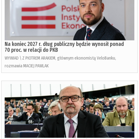
Na koniec 2027 r. dług publiczny będzie wynosił ponad
70 proc. w relacji do PKB
WYWIAD \ Z PIOTREM ARAKIEM, głównym ekonomistą VeloBanku,
rozmawia MACIEJ PAWLAK