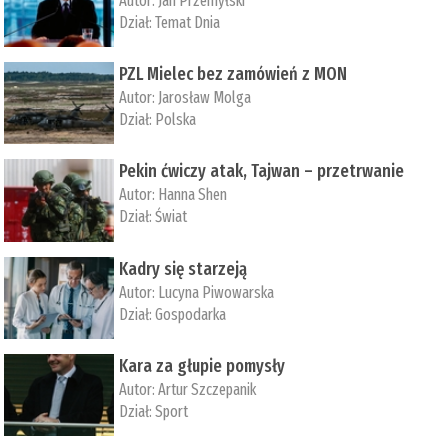
Autor:
Jan Przemyłski
Dział:
Temat Dnia
PZL Mielec bez zamówień z MON
Autor:
Jarosław Molga
Dział:
Polska
Pekin ćwiczy atak, Tajwan – przetrwanie
Autor:
­Hanna Shen
Dział:
Świat
Kadry się starzeją
Autor:
Lucyna Piwowarska
Dział:
Gospodarka
Kara za głupie pomysły
Autor:
Artur Szczepanik
Dział:
Sport