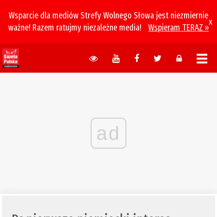
Wsparcie dla mediów Strefy Wolnego Słowa jest niezmiernie
x
ważne! Razem ratujmy niezależne media!
Wspieram TERAZ »
ad