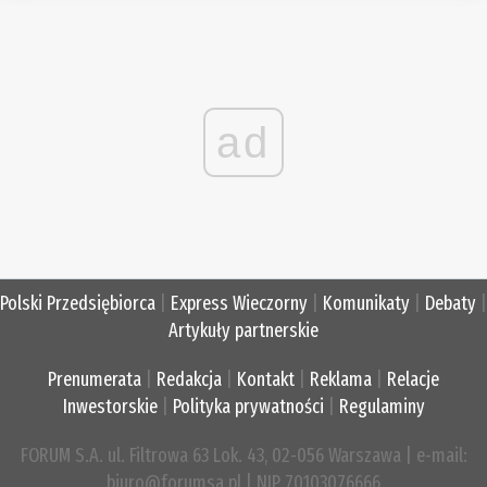
ad
Polski Przedsiębiorca
|
Express Wieczorny
|
Komunikaty
|
Debaty
|
Artykuły partnerskie
Prenumerata
|
Redakcja
|
Kontakt
|
Reklama
|
Relacje
Inwestorskie
|
Polityka prywatności
|
Regulaminy
FORUM S.A. ul. Filtrowa 63 Lok. 43, 02-056 Warszawa | e-mail:
biuro@forumsa.pl | NIP 70103076666