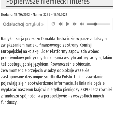
Po pierwsze niemiecki interes
Dodano: 18/10/2022 - Numer 3289 - 18.10.2022
Radykalizacja przekazu Donalda Tuska idzie w parze z dalszym
zwiększaniem nacisku finansowego ze strony Komisji
Europejskiej na Polskę. Lider Platformy zapowiada wobec
przeciwników politycznych działania w stylu autorytarnym, takim
też posługując się językiem. Równocześnie obiecuje,
że w momencie przejęcia władzy odblokuje wszelkie
zastopowane dziś unijne środki dla Polski. I jak na zawołanie
pojawiają się niepotwierdzone informacje, że Unia nie będzie
wypłacać naszemu krajowi nie tylko pieniędzy z KPO, lecz również
z funduszu spójności, a w perspektywie – z wszystkich innych
funduszy.