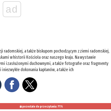
ad
ji radomskiej, a także biskupom pochodzącym z ziemi radomskiej,
oskami w historii Kościoła oraz naszego kraju. Na wystawie
mi i zasłużonymi duchownymi, a także fotografie oraz fragmenty
 i niezwykłe dokonania kapłanów, a także ich
pozostało do przeczytania: 71%