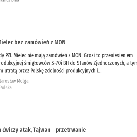
Mielec bez zamówień z MON
dy PZL Mielec nie mają zamówień z MON. Grozi to przeniesieniem
 produkcyjnej śmigłowców S-70i BH do Stanów Zjednoczonych, a ty
 utratą przez Polskę zdolności produkcyjnych i...
:
Jarosław Molga
Polska
n ćwiczy atak, Tajwan – przetrwanie