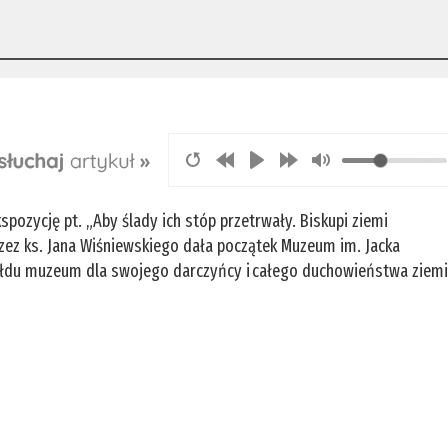
h
ozycję pt. „Aby ślady ich stóp przetrwały. Biskupi ziemi
przez ks. Jana Wiśniewskiego dała początek Muzeum im. Jacka
łdu muzeum dla swojego darczyńcy i całego duchowieństwa ziem