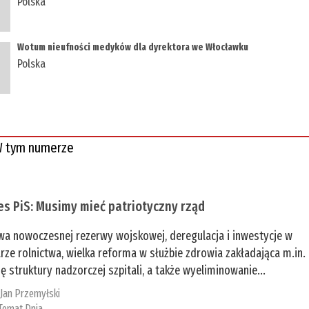
Polska
Wotum nieufności medyków dla dyrektora we Włocławku
Polska
 tym numerze
es PiS: Musimy mieć patriotyczny rząd
a nowoczesnej rezerwy wojskowej, deregulacja i inwestycje w
rze rolnictwa, wielka reforma w służbie zdrowia zakładająca m.in.
ę struktury nadzorczej szpitali, a także wyeliminowanie...
:
Jan Przemyłski
Temat Dnia