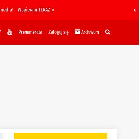
 media!
Wspieram TERAZ »
x
Prenumerata
Zaloguj się
Archiwum