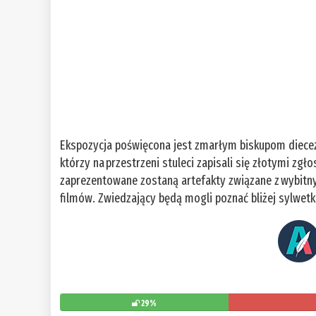
Ekspozycja poświęcona jest zmarłym biskupom diecez
którzy na przestrzeni stuleci zapisali się złotymi zgł
zaprezentowane zostaną artefakty związane z wybitny
filmów. Zwiedzający będą mogli poznać bliżej sylwetki
29%