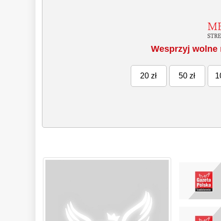
Wesprzyj wolne 
20 zł
50 zł
1