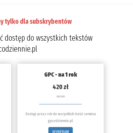
y tylko dla subskrybentów
ć dostęp do wszystkich tekstów
codziennie.pl
GPC - na 1 rok
420 zł
rocznie
Dostęp przez rok do wszystkich treści serwisu
gpcodziennie.pl.
WYBIERAM