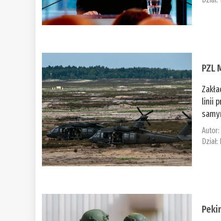
PZL 
Zakła
linii
samym
Autor
Dział:
Peki