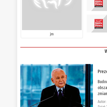
jm
W
Prez
Budow
obsza
zmian
Autor
Dział: