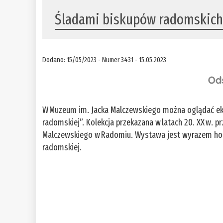
Śladami biskupów radomskic
Dodano: 15/05/2023 - Numer 3431 - 15.05.2023
W Muzeum im. Jacka Malczewskiego można oglądać eksp
radomskiej”. Kolekcja przekazana w latach 20. XX w. 
Malczewskiego w Radomiu. Wystawa jest wyrazem ho
radomskiej.