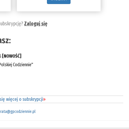
subskrypcję?
Zaloguj się
sz:
eś
[NOWOŚĆ]
olskiej Codziennie"
ię więcej o subskrypcji
»
rata@gpcodziennie.pl