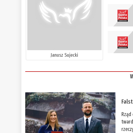
Janusz Sujecki
W
Fals
Rząd 
tward
rzecz