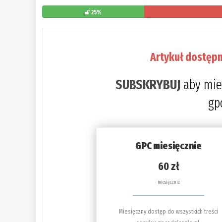
25%
Artykuł dostępn
SUBSKRYBUJ
aby mie
gp
GPC miesięcznie
60 zł
miesięcznie
Miesięczny dostęp do wszystkich treści