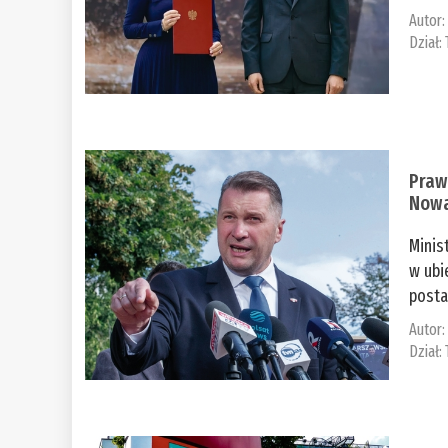
Autor
Dział:
Praw
Nowa
Minis
w ubi
posta
Autor
Dział: