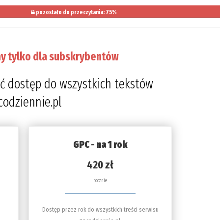
pozostało do przeczytania: 75%
y tylko dla subskrybentów
ć dostęp do wszystkich tekstów
codziennie.pl
GPC - na 1 rok
420 zł
rocznie
Dostęp przez rok do wszystkich treści serwisu