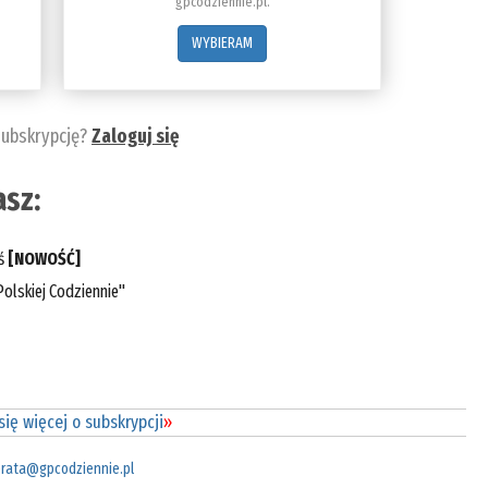
gpcodziennie.pl.
WYBIERAM
subskrypcję?
Zaloguj się
sz:
eś
[NOWOŚĆ]
olskiej Codziennie"
ię więcej o subskrypcji
»
rata@gpcodziennie.pl