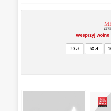
Wesprzyj wolne 
20 zł
50 zł
1