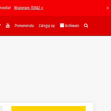
 media!
Wspieram TERAZ »
x
Prenumerata
Zaloguj się
Archiwum