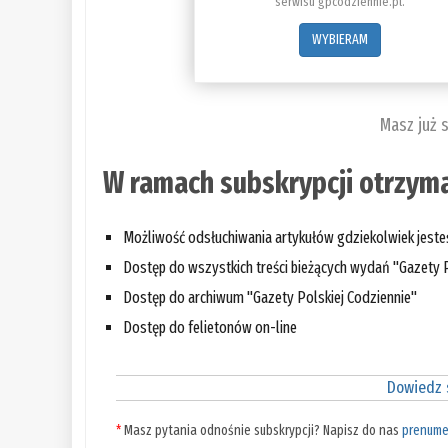
serwisu gpcodziennie.pl.
WYBIERAM
Masz już 
W ramach subskrypcji otrzyma
Możliwość odsłuchiwania artykułów gdziekolwiek jest
Dostęp do wszystkich treści bieżących wydań "Gazety P
Dostęp do archiwum "Gazety Polskiej Codziennie"
Dostęp do felietonów on-line
Dowiedz s
*
Masz pytania odnośnie subskrypcji? Napisz do nas
prenume