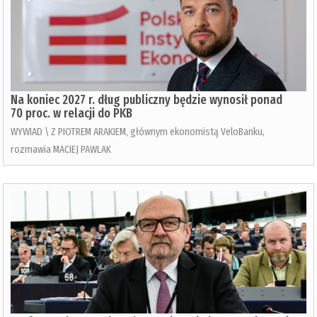
Na koniec 2027 r. dług publiczny będzie wynosił ponad
70 proc. w relacji do PKB
WYWIAD \ Z PIOTREM ARAKIEM, głównym ekonomistą VeloBanku,
rozmawia MACIEJ PAWLAK