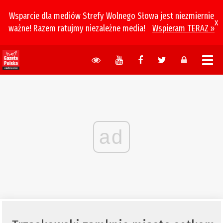
Wsparcie dla mediów Strefy Wolnego Słowa jest niezmiernie
x
ważne! Razem ratujmy niezależne media!
Wspieram TERAZ »
ad