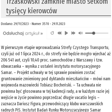
Trzaskowski zamknie miasto setkom
tysięcy kierowców
Dodano: 29/11/2023 - Numer 3570 - 29.11.2023
W pierwszym etapie wprowadzania Strefy Czystego Transportu,
czyli już od 1 lipca 2024 r., do strefy nie będzie mogło wjechać aż
206 541 aut, czyli 10,40 proc. samochodów z Warszawy i tzw.
obwarzanka – wynika z ustaleń instytutu motoryzacyjnego
Samar. – Projekt uchwały w tej sprawie powinien zostać
gruntowanie zmieniony pod dyktando mieszkańców – mówi nam
wojewoda mazowiecki Tobiasz Bocheński. – Ta uchwała nie
powinna być głosowana w tej kadencji rady, a w każdym razie jej
wejście w życie powinno poprzedzać długie vacatio legis –
zaznacza Dariusz Figura, przewodniczący klubu warszawskich
radnych PiS. Instytut Badań Rynku Motoryzacyjnego Samar