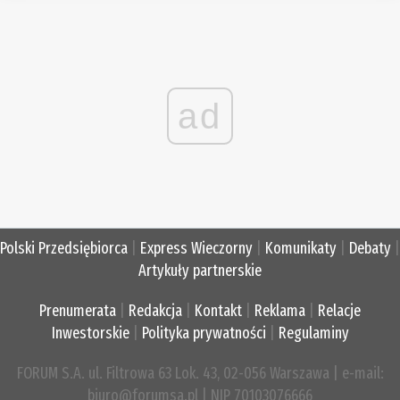
ad
Polski Przedsiębiorca
|
Express Wieczorny
|
Komunikaty
|
Debaty
|
Artykuły partnerskie
Prenumerata
|
Redakcja
|
Kontakt
|
Reklama
|
Relacje
Inwestorskie
|
Polityka prywatności
|
Regulaminy
FORUM S.A. ul. Filtrowa 63 Lok. 43, 02-056 Warszawa | e-mail:
biuro@forumsa.pl | NIP 70103076666