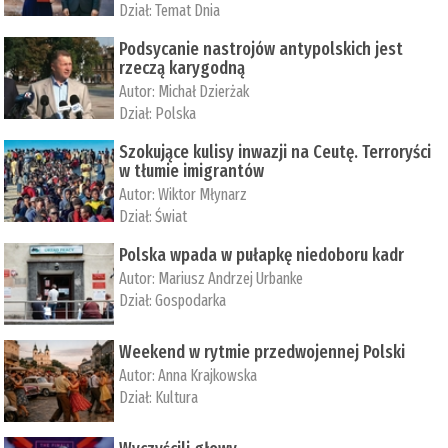
Dział:
Temat Dnia
Podsycanie nastrojów antypolskich jest
rzeczą karygodną
Autor:
Michał Dzierżak
Dział:
Polska
Szokujące kulisy inwazji na Ceutę. Terroryści
w tłumie imigrantów
Autor:
Wiktor Młynarz
Dział:
Świat
Polska wpada w pułapkę niedoboru kadr
Autor:
Mariusz Andrzej Urbanke
Dział:
Gospodarka
Weekend w rytmie przedwojennej Polski
Autor:
Anna Krajkowska
Dział:
Kultura