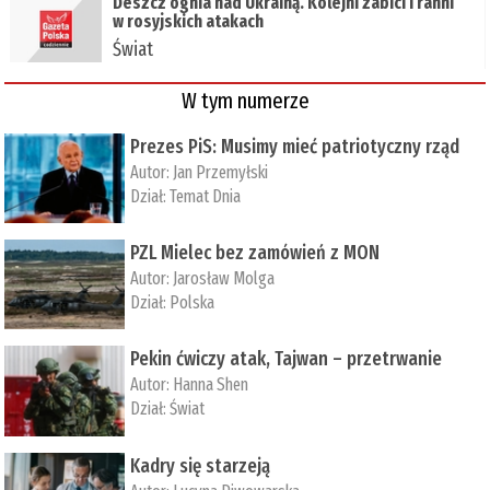
Deszcz ognia nad Ukrainą. Kolejni zabici i ranni
w rosyjskich atakach
Świat
W tym numerze
Prezes PiS: Musimy mieć patriotyczny rząd
Autor:
Jan Przemyłski
Dział:
Temat Dnia
PZL Mielec bez zamówień z MON
Autor:
Jarosław Molga
Dział:
Polska
Pekin ćwiczy atak, Tajwan – przetrwanie
Autor:
­Hanna Shen
Dział:
Świat
Kadry się starzeją