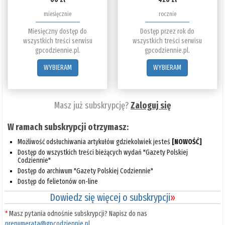
miesięcznie
rocznie
Miesięczny dostęp do
Dostęp przez rok do
wszystkich treści serwisu
wszystkich treści serwisu
gpcodziennie.pl.
gpcodziennie.pl.
WYBIERAM
WYBIERAM
Masz już subskrypcję?
Zaloguj się
W ramach subskrypcji otrzymasz:
Możliwość odsłuchiwania artykułów gdziekolwiek jesteś
[NOWOŚĆ]
Dostęp do wszystkich treści bieżących wydań "Gazety Polskiej
Codziennie"
Dostęp do archiwum "Gazety Polskiej Codziennie"
Dostęp do felietonów on-line
Dowiedz się więcej o subskrypcji
»
*
Masz pytania odnośnie subskrypcji? Napisz do nas
prenumerata@gpcodziennie.pl