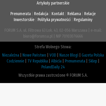
Artykuły partnerskie
Prenumerata
|
Redakcja
|
Kontakt
|
Reklama
|
Relacje
Inwestorskie
|
Polityka prywatności
|
Regulaminy
FORUM S.A. ul. Filtrowa 63 Lok. 43, 02-056 Warszawa | e-mail:
biuro@forumsa.pl | NIP 70103076666
Strefa Wolnego Słowa:
Niezależna
|
Nowe Państwo
|
VOD
|
Nasze Blogi
|
Gazeta Polska
Codziennie
|
TV Republika
|
Albicla
|
Prenumerata
|
Sklep
|
PolandDaily 24
Wszystkie prawa zastrzeżone © FORUM S.A.