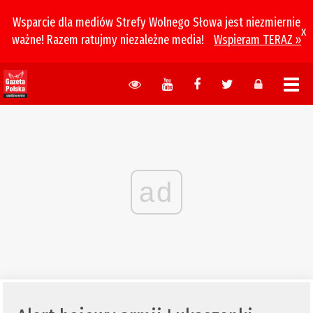
Wsparcie dla mediów Strefy Wolnego Słowa jest niezmiernie
x
ważne! Razem ratujmy niezależne media!
Wspieram TERAZ »
ad