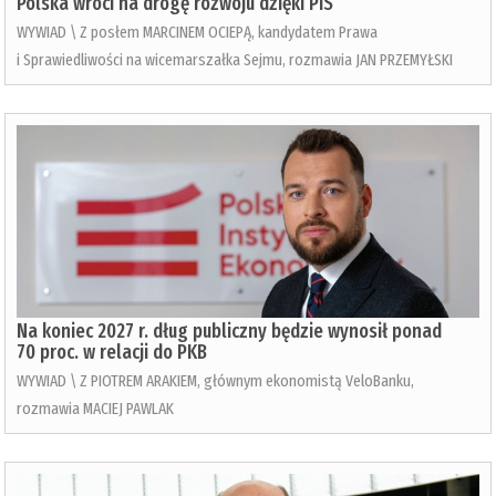
Polska wróci na drogę rozwoju dzięki PiS
WYWIAD \ Z posłem MARCINEM OCIEPĄ, kandydatem Prawa
i Sprawiedliwości na wicemarszałka Sejmu, rozmawia JAN PRZEMYŁSKI
Na koniec 2027 r. dług publiczny będzie wynosił ponad
70 proc. w relacji do PKB
WYWIAD \ Z PIOTREM ARAKIEM, głównym ekonomistą VeloBanku,
rozmawia MACIEJ PAWLAK