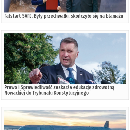
Falstart SAFE. Były przechwałki, skończyło się na blamażu
Prawo i Sprawiedliwość zaskarża edukację zdrowotną
Nowackiej do Trybunału Konstytucyjnego