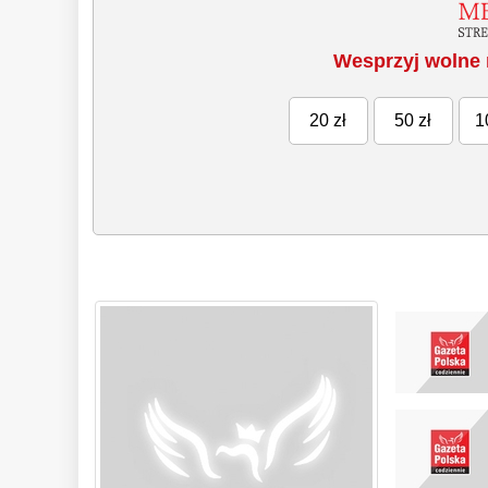
Wesprzyj wolne 
20 zł
50 zł
1