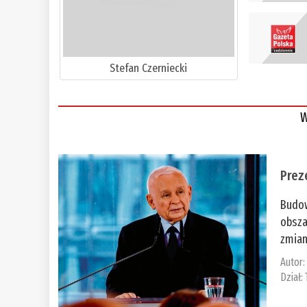
Stefan Czerniecki
W
Prez
Budow
obsza
zmian
Autor
Dział: