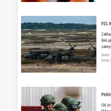
PZL 
Zakła
linii
samym
Autor
Dział:
Peki
Od śr