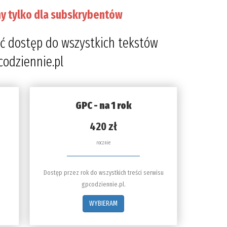
y tylko dla subskrybentów
ć dostęp do wszystkich tekstów
codziennie.pl
GPC - na 1 rok
420 zł
rocznie
Dostęp przez rok do wszystkich treści serwisu
gpcodziennie.pl.
WYBIERAM