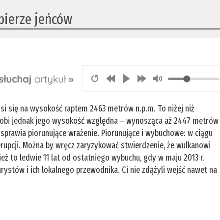
 bierze jeńców
si się na wysokość raptem 2463 metrów n.p.m. To niżej niż
robi jednak jego wysokość względna – wynosząca aż 2447 metrów
sprawia piorunujące wrażenie. Piorunujące i wybuchowe: w ciągu
rupcji. Można by wręcz zaryzykować stwierdzenie, że wulkanowi
eż to ledwie 11 lat od ostatniego wybuchu, gdy w maju 2013 r.
urystów i ich lokalnego przewodnika. Ci nie zdążyli wejść nawet na