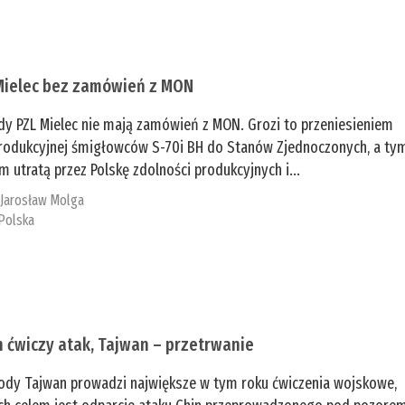
Mielec bez zamówień z MON
dy PZL Mielec nie mają zamówień z MON. Grozi to przeniesieniem
 produkcyjnej śmigłowców S-70i BH do Stanów Zjednoczonych, a ty
 utratą przez Polskę zdolności produkcyjnych i...
:
Jarosław Molga
Polska
n ćwiczy atak, Tajwan – przetrwanie
ody Tajwan prowadzi największe w tym roku ćwiczenia wojskowe,