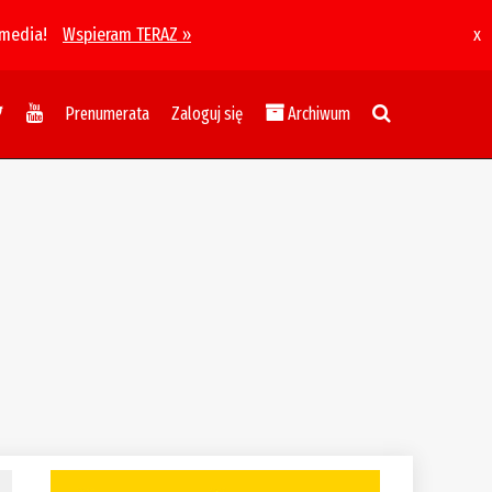
 media!
Wspieram TERAZ »
x
Prenumerata
Zaloguj się
Archiwum