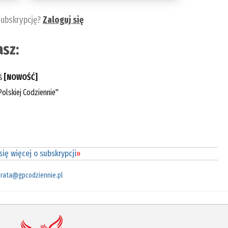
subskrypcję?
Zaloguj się
sz:
eś
[NOWOŚĆ]
olskiej Codziennie"
ię więcej o subskrypcji
»
rata@gpcodziennie.pl