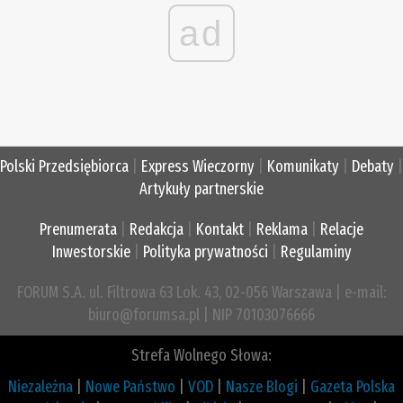
ad
Polski Przedsiębiorca
|
Express Wieczorny
|
Komunikaty
|
Debaty
|
Artykuły partnerskie
Prenumerata
|
Redakcja
|
Kontakt
|
Reklama
|
Relacje
Inwestorskie
|
Polityka prywatności
|
Regulaminy
FORUM S.A. ul. Filtrowa 63 Lok. 43, 02-056 Warszawa | e-mail:
biuro@forumsa.pl | NIP 70103076666
Strefa Wolnego Słowa:
Niezależna
|
Nowe Państwo
|
VOD
|
Nasze Blogi
|
Gazeta Polska