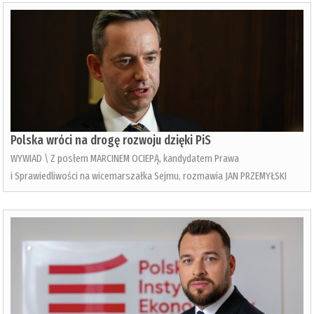
Polska wróci na drogę rozwoju dzięki PiS
WYWIAD \ Z posłem MARCINEM OCIEPĄ, kandydatem Prawa
i Sprawiedliwości na wicemarszałka Sejmu, rozmawia JAN PRZEMYŁSKI