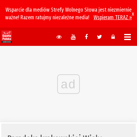
Wsparcie dla mediów Strefy Wolnego Słowa jest niezmiernie
x
ważne! Razem ratujmy niezależne media!
Wspieram TERAZ »
ad