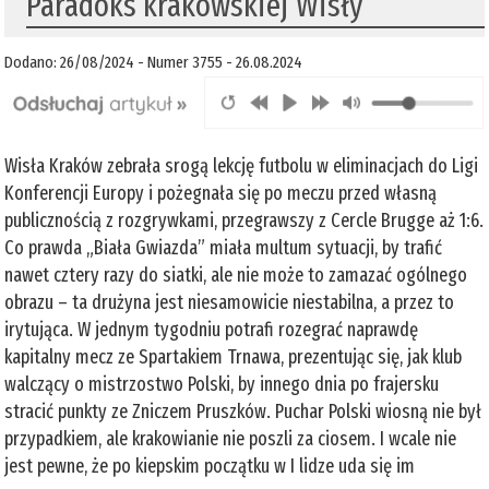
Paradoks krakowskiej Wisły
Dodano: 26/08/2024 - Numer 3755 - 26.08.2024
Wisła Kraków zebrała srogą lekcję futbolu w eliminacjach do Ligi
Konferencji Europy i pożegnała się po meczu przed własną
publicznością z rozgrywkami, przegrawszy z Cercle Brugge aż 1:6.
Co prawda „Biała Gwiazda” miała multum sytuacji, by trafić
nawet cztery razy do siatki, ale nie może to zamazać ogólnego
obrazu – ta drużyna jest niesamowicie niestabilna, a przez to
irytująca. W jednym tygodniu potrafi rozegrać naprawdę
kapitalny mecz ze Spartakiem Trnawa, prezentując się, jak klub
walczący o mistrzostwo Polski, by innego dnia po frajersku
stracić punkty ze Zniczem Pruszków. Puchar Polski wiosną nie był
przypadkiem, ale krakowianie nie poszli za ciosem. I wcale nie
jest pewne, że po kiepskim początku w I lidze uda się im