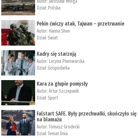
Autor:
Jarosław Molga
Dział:
Polska
Pekin ćwiczy atak, Tajwan – przetrwanie
Autor:
­Hanna Shen
Dział:
Świat
Kadry się starzeją
Autor:
Lucyna Piwowarska
Dział:
Gospodarka
Kara za głupie pomysły
Autor:
Artur Szczepanik
Dział:
Sport
Falstart SAFE. Były przechwałki, skończyło się
na blamażu
Autor:
Tomasz Grodecki
Dział:
Temat Dnia