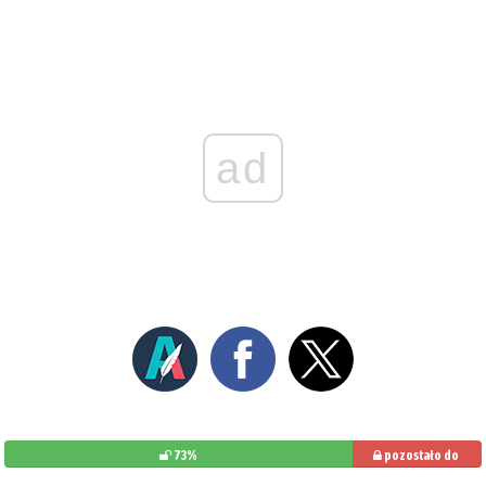
ad
73%
pozostało do
przeczytania: 27%