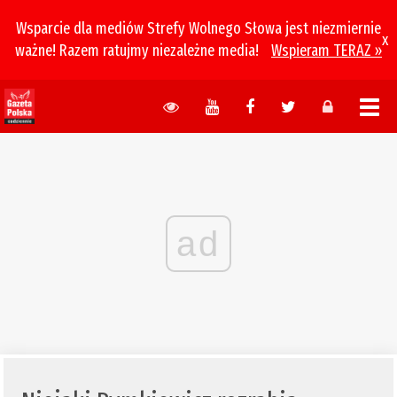
Wsparcie dla mediów Strefy Wolnego Słowa jest niezmiernie
x
ważne! Razem ratujmy niezależne media!
Wspieram TERAZ »
ad