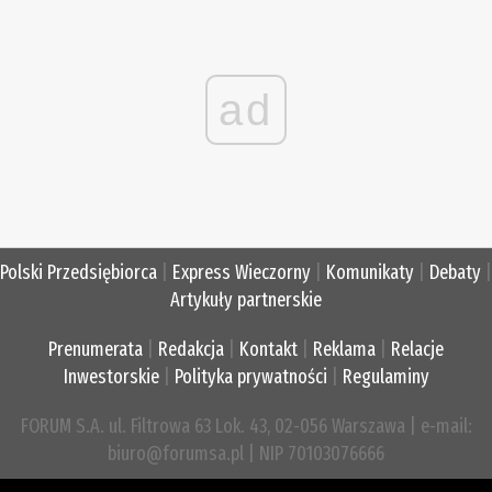
ad
Polski Przedsiębiorca
|
Express Wieczorny
|
Komunikaty
|
Debaty
|
Artykuły partnerskie
Prenumerata
|
Redakcja
|
Kontakt
|
Reklama
|
Relacje
Inwestorskie
|
Polityka prywatności
|
Regulaminy
FORUM S.A. ul. Filtrowa 63 Lok. 43, 02-056 Warszawa | e-mail:
biuro@forumsa.pl | NIP 70103076666