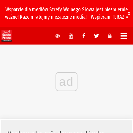
Wsparcie dla mediów Strefy Wolnego Słowa jest niezmiernie
x
ważne! Razem ratujmy niezależne media!
Wspieram TERAZ »
ad