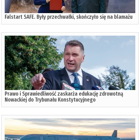
Falstart SAFE. Były przechwałki, skończyło się na blamażu
Prawo i Sprawiedliwość zaskarża edukację zdrowotną
Nowackiej do Trybunału Konstytucyjnego