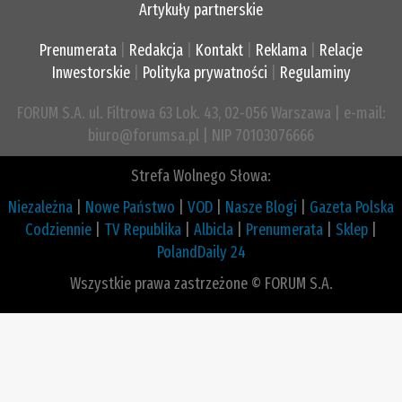
Artykuły partnerskie
Prenumerata
|
Redakcja
|
Kontakt
|
Reklama
|
Relacje
Inwestorskie
|
Polityka prywatności
|
Regulaminy
FORUM S.A. ul. Filtrowa 63 Lok. 43, 02-056 Warszawa | e-mail:
biuro@forumsa.pl | NIP 70103076666
Strefa Wolnego Słowa:
Niezależna
|
Nowe Państwo
|
VOD
|
Nasze Blogi
|
Gazeta Polska
Codziennie
|
TV Republika
|
Albicla
|
Prenumerata
|
Sklep
|
PolandDaily 24
Wszystkie prawa zastrzeżone © FORUM S.A.