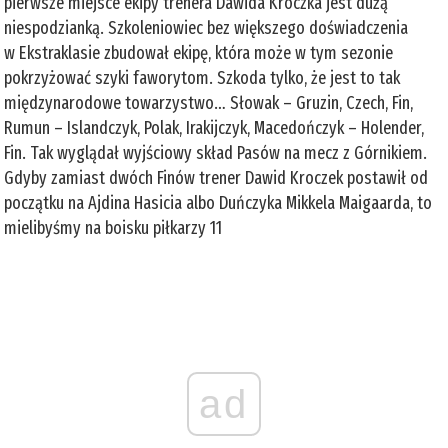
pierwsze miejsce ekipy trenera Dawida Kroczka jest dużą
niespodzianką. Szkoleniowiec bez większego doświadczenia
w Ekstraklasie zbudował ekipę, która może w tym sezonie
pokrzyżować szyki faworytom. Szkoda tylko, że jest to tak
międzynarodowe towarzystwo… Słowak – Gruzin, Czech, Fin,
Rumun – Islandczyk, Polak, Irakijczyk, Macedończyk – Holender,
Fin. Tak wyglądał wyjściowy skład Pasów na mecz z Górnikiem.
Gdyby zamiast dwóch Finów trener Dawid Kroczek postawił od
początku na Ajdina Hasicia albo Duńczyka Mikkela Maigaarda, to
mielibyśmy na boisku piłkarzy 11
ad