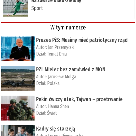
Na zawsze biało-zielony
Sport
W tym numerze
Prezes PiS: Musimy mieć patriotyczny rząd
Autor:
Jan Przemyłski
Dział:
Temat Dnia
PZL Mielec bez zamówień z MON
Autor:
Jarosław Molga
Dział:
Polska
Pekin ćwiczy atak, Tajwan – przetrwanie
Autor:
­Hanna Shen
Dział:
Świat
Kadry się starzeją
Autor:
Lucyna Piwowarska