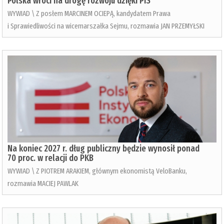
Polska wróci na drogę rozwoju dzięki PiS
WYWIAD \ Z posłem MARCINEM OCIEPĄ, kandydatem Prawa
i Sprawiedliwości na wicemarszałka Sejmu, rozmawia JAN PRZEMYŁSKI
Na koniec 2027 r. dług publiczny będzie wynosił ponad
70 proc. w relacji do PKB
WYWIAD \ Z PIOTREM ARAKIEM, głównym ekonomistą VeloBanku,
rozmawia MACIEJ PAWLAK