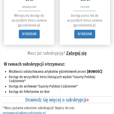
miesięcznie
rocznie
Miesięczny dostęp do
Dostęp przez rok do
wszystkich treści serwisu
wszystkich treści serwisu
gpcodziennie.pl.
gpcodziennie.pl.
WYBIERAM
WYBIERAM
Masz już subskrypcję?
Zaloguj się
W ramach subskrypcji otrzymasz:
Możliwość odsłuchiwania artykułów gdziekolwiek jesteś
[NOWOŚĆ]
Dostęp do wszystkich treści bieżących wydań "Gazety Polskiej
Codziennie"
Dostęp do archiwum "Gazety Polskiej Codziennie"
Dostęp do felietonów on-line
Dowiedz się więcej o subskrypcji
»
*
Masz pytania odnośnie subskrypcji? Napisz do nas
prenumerata@gpcodziennie.pl