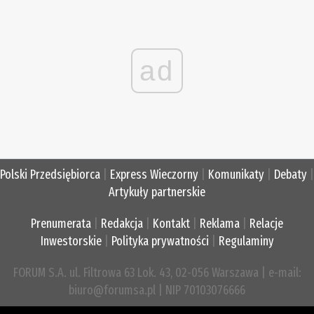
ad
Polski Przedsiębiorca
|
Express Wieczorny
|
Komunikaty
|
Debaty
|
Artykuły partnerskie
Prenumerata
|
Redakcja
|
Kontakt
|
Reklama
|
Relacje
Inwestorskie
|
Polityka prywatności
|
Regulaminy
FORUM S.A. ul. Filtrowa 63 Lok. 43, 02-056 Warszawa | e-mail:
biuro@forumsa.pl | NIP 70103076666