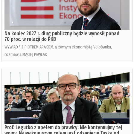
Na koniec 2027 r. dług publiczny będzie wynosił ponad
70 proc. w relacji do PKB
WYWIAD \ Z PIOTREM ARAKIEM, głównym ekonomistą VeloBanku,
rozmawia MACIEJ PAWLAK
Prof. Legutko z apelem do prawicy: Nie kontynuujmy tej
wojny. Najważniejszym celem jest odsunięcie Tuska od