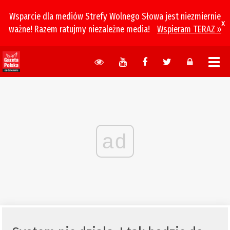
Wsparcie dla mediów Strefy Wolnego Słowa jest niezmiernie
x
ważne! Razem ratujmy niezależne media!
Wspieram TERAZ »
ad