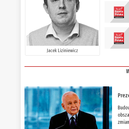
Jacek Liziniewicz
W
Prez
Budow
obsza
zmian