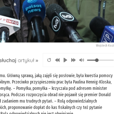
Wojciech Kozi
mu. Główną sprawą, jaką zajęli się posłowie, była kwestia pomocy
lnym. Przeciwko przyspieszeniu prac była Paulina Hennig-Kloska,
pomyłkę. – Pomyłka, pomyłka – krzyczała pod adresem minister
rąca. Podczas rozpoczęcia obrad nie pojawił się premier Donald
ed zadaniem mu trudnych pytań. – Rolą odpowiedzialnych
ich, proponowanie dopłat do kas fiskalnych czy też pytanie
. Rolą odpowiedzialnych nie jest obwinianie