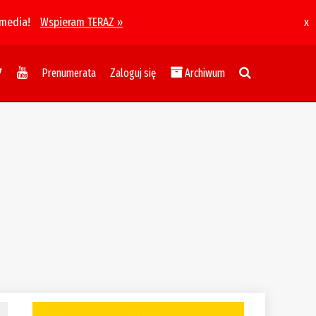
 media!
Wspieram TERAZ »
x
Prenumerata
Zaloguj się
Archiwum