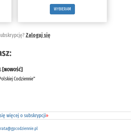
WYBIERAM
subskrypcję?
Zaloguj się
sz:
eś
[NOWOŚĆ]
olskiej Codziennie"
ię więcej o subskrypcji
»
rata@gpcodziennie.pl