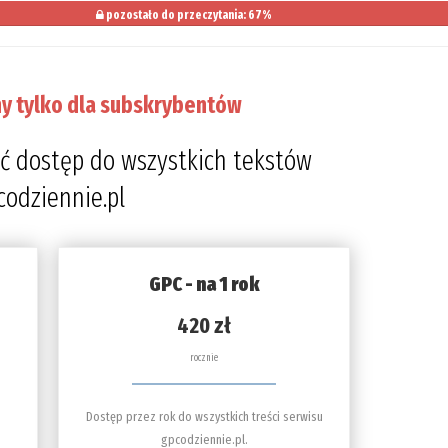
pozostało do przeczytania: 67%
y tylko dla subskrybentów
ć dostęp do wszystkich tekstów
codziennie.pl
GPC - na 1 rok
420 zł
rocznie
Dostęp przez rok do wszystkich treści serwisu
gpcodziennie.pl.