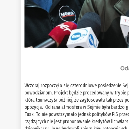
Wczoraj rozpoczęło się czterodniowe posiedzenie Sej
powodzianom. Projekt będzie procedowany w trybie pi
która tłumaczyła później, że zagłosowała tak przez 
opozycja. Od rana atmosfera w Sejmie była bardzo go
Tusk. To nie powstrzymało jednak polityków PiS prz
rządzących nie jest proponowanie kredytów lichwiarsk
dziennikarzy, ile wybudowali zbiorników retencyjnych