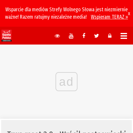
Wsparcie dla mediów Strefy Wolnego Słowa jest niezmiernie
x
ważne! Razem ratujmy niezależne media!
Wspieram TERAZ »
ad