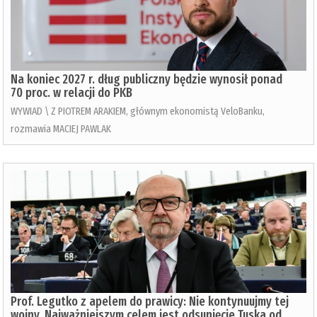
Na koniec 2027 r. dług publiczny będzie wynosił ponad
70 proc. w relacji do PKB
WYWIAD \ Z PIOTREM ARAKIEM, głównym ekonomistą VeloBanku,
rozmawia MACIEJ PAWLAK
Prof. Legutko z apelem do prawicy: Nie kontynuujmy tej
wojny. Najważniejszym celem jest odsunięcie Tuska od