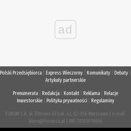
ad
Polski Przedsiębiorca
|
Express Wieczorny
|
Komunikaty
|
Debaty
|
Artykuły partnerskie
Prenumerata
|
Redakcja
|
Kontakt
|
Reklama
|
Relacje
Inwestorskie
|
Polityka prywatności
|
Regulaminy
FORUM S.A. ul. Filtrowa 63 Lok. 43, 02-056 Warszawa | e-mail:
biuro@forumsa.pl | NIP 70103076666