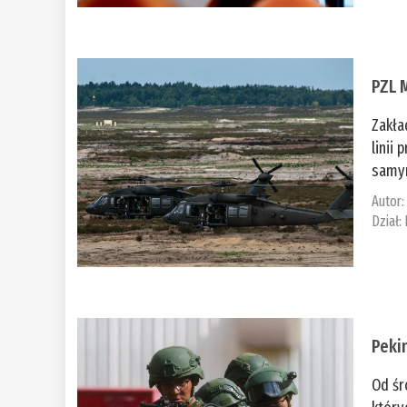
PZL 
Zakła
linii
samym
Autor
Dział:
Peki
Od śr