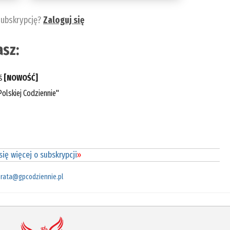
subskrypcję?
Zaloguj się
sz:
eś
[NOWOŚĆ]
olskiej Codziennie"
ię więcej o subskrypcji
»
rata@gpcodziennie.pl