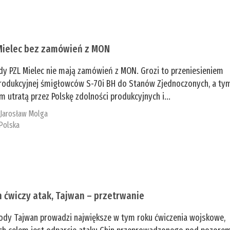
Mielec bez zamówień z MON
dy PZL Mielec nie mają zamówień z MON. Grozi to przeniesieniem
 produkcyjnej śmigłowców S-70i BH do Stanów Zjednoczonych, a ty
 utratą przez Polskę zdolności produkcyjnych i...
:
Jarosław Molga
Polska
n ćwiczy atak, Tajwan – przetrwanie
ody Tajwan prowadzi największe w tym roku ćwiczenia wojskowe,