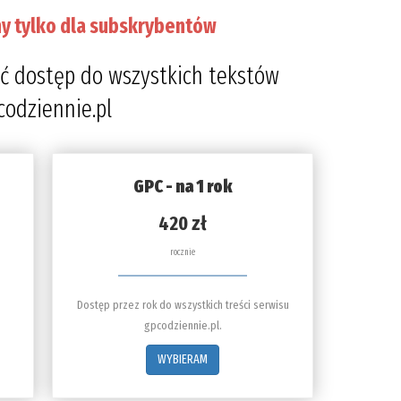
y tylko dla subskrybentów
ć dostęp do wszystkich tekstów
codziennie.pl
GPC - na 1 rok
420 zł
rocznie
Dostęp przez rok do wszystkich treści serwisu
gpcodziennie.pl.
WYBIERAM