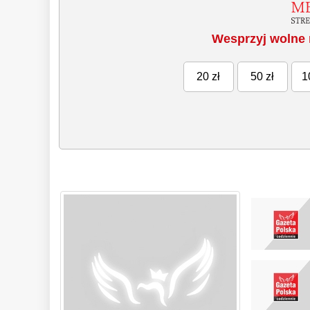
Wesprzyj wolne 
20 zł
50 zł
1