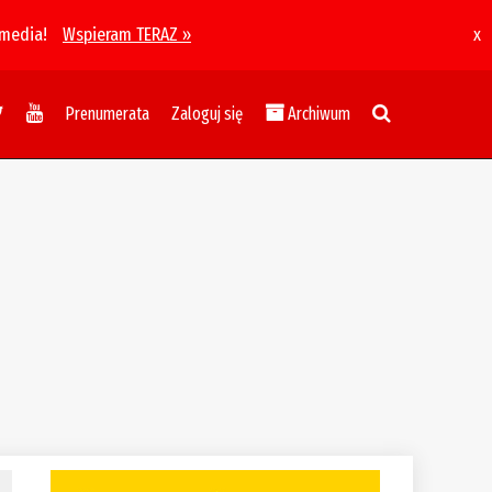
 media!
Wspieram TERAZ »
x
Prenumerata
Zaloguj się
Archiwum