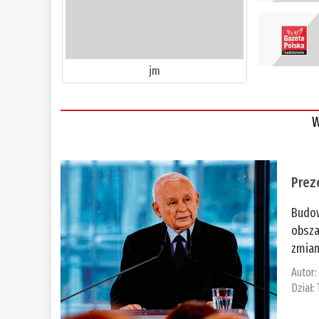
jm
W
Prez
Budow
obsza
zmian
Autor
Dział: