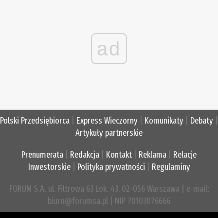
ad
Polski Przedsiębiorca
|
Express Wieczorny
|
Komunikaty
|
Debaty
|
Artykuły partnerskie
Prenumerata
|
Redakcja
|
Kontakt
|
Reklama
|
Relacje
Inwestorskie
|
Polityka prywatności
|
Regulaminy
FORUM S.A. ul. Filtrowa 63 Lok. 43, 02-056 Warszawa | e-mail:
biuro@forumsa.pl | NIP 70103076666