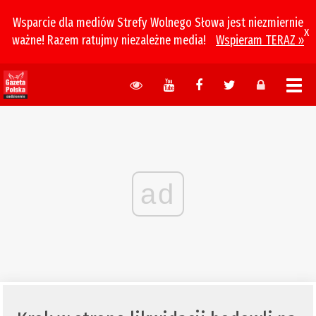
Wsparcie dla mediów Strefy Wolnego Słowa jest niezmiernie
x
ważne! Razem ratujmy niezależne media!
Wspieram TERAZ »
ad