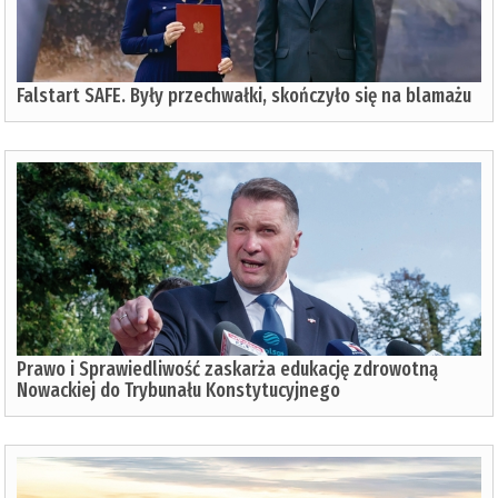
Falstart SAFE. Były przechwałki, skończyło się na blamażu
Prawo i Sprawiedliwość zaskarża edukację zdrowotną
Nowackiej do Trybunału Konstytucyjnego