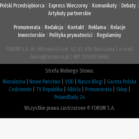
Polski Przedsiębiorca
|
Express Wieczorny
|
Komunikaty
|
Debaty
|
Artykuły partnerskie
Prenumerata
|
Redakcja
|
Kontakt
|
Reklama
|
Relacje
Inwestorskie
|
Polityka prywatności
|
Regulaminy
FORUM S.A. ul. Filtrowa 63 Lok. 43, 02-056 Warszawa | e-mail:
biuro@forumsa.pl | NIP 70103076666
Strefa Wolnego Słowa:
Niezależna
|
Nowe Państwo
|
VOD
|
Nasze Blogi
|
Gazeta Polska
Codziennie
|
TV Republika
|
Albicla
|
Prenumerata
|
Sklep
|
PolandDaily 24
Wszystkie prawa zastrzeżone © FORUM S.A.