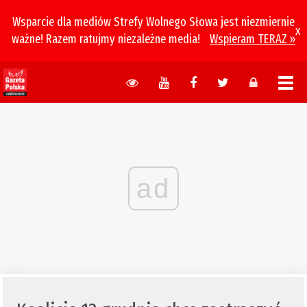
Wsparcie dla mediów Strefy Wolnego Słowa jest niezmiernie
x
ważne! Razem ratujmy niezależne media!
Wspieram TERAZ »
ad