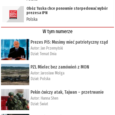
Obóz Tuska chce ponownie storpedować wybór
prezesa IPN
Polska
W tym numerze
Prezes PiS: Musimy mieć patriotyczny rząd
Autor:
Jan Przemyłski
Dział:
Temat Dnia
PZL Mielec bez zamówień z MON
Autor:
Jarosław Molga
Dział:
Polska
Pekin ćwiczy atak, Tajwan – przetrwanie
Autor:
­Hanna Shen
Dział:
Świat