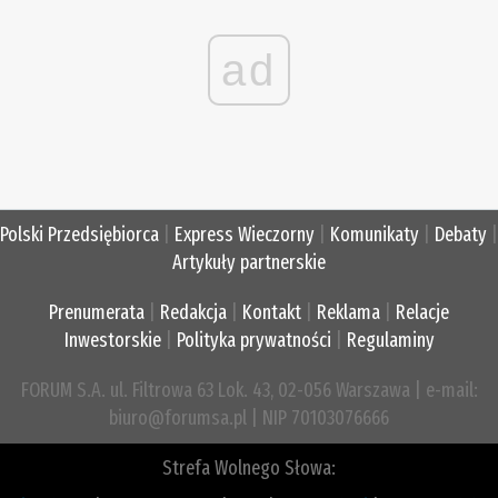
ad
Polski Przedsiębiorca
|
Express Wieczorny
|
Komunikaty
|
Debaty
|
Artykuły partnerskie
Prenumerata
|
Redakcja
|
Kontakt
|
Reklama
|
Relacje
Inwestorskie
|
Polityka prywatności
|
Regulaminy
FORUM S.A. ul. Filtrowa 63 Lok. 43, 02-056 Warszawa | e-mail:
biuro@forumsa.pl | NIP 70103076666
Strefa Wolnego Słowa: