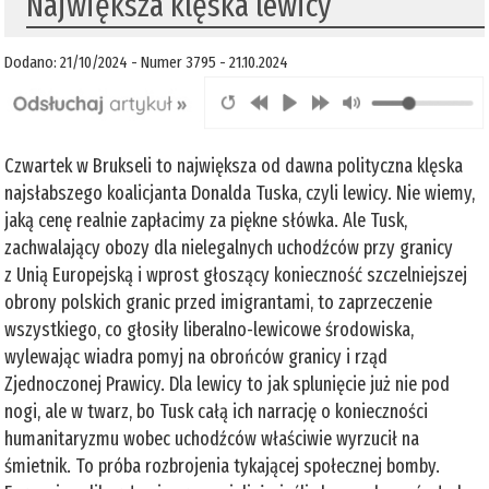
Największa klęska lewicy
Dodano: 21/10/2024 - Numer 3795 - 21.10.2024
Czwartek w Brukseli to największa od dawna polityczna klęska
najsłabszego koalicjanta Donalda Tuska, czyli lewicy. Nie wiemy,
jaką cenę realnie zapłacimy za piękne słówka. Ale Tusk,
zachwalający obozy dla nielegalnych uchodźców przy granicy
z Unią Europejską i wprost głoszący konieczność szczelniejszej
obrony polskich granic przed imigrantami, to zaprzeczenie
wszystkiego, co głosiły liberalno-lewicowe środowiska,
wylewając wiadra pomyj na obrońców granicy i rząd
Zjednoczonej Prawicy. Dla lewicy to jak splunięcie już nie pod
nogi, ale w twarz, bo Tusk całą ich narrację o konieczności
humanitaryzmu wobec uchodźców właściwie wyrzucił na
śmietnik. To próba rozbrojenia tykającej społecznej bomby.