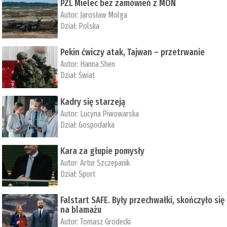
PZL Mielec bez zamówień z MON
Autor:
Jarosław Molga
Dział:
Polska
Pekin ćwiczy atak, Tajwan – przetrwanie
Autor:
­Hanna Shen
Dział:
Świat
Kadry się starzeją
Autor:
Lucyna Piwowarska
Dział:
Gospodarka
Kara za głupie pomysły
Autor:
Artur Szczepanik
Dział:
Sport
Falstart SAFE. Były przechwałki, skończyło się
na blamażu
Autor:
Tomasz Grodecki