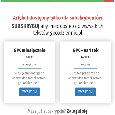
pozosta
do
Artykuł dostępny tylko dla subskrybentów
przeczyt
SUBSKRYBUJ
aby mieć dostęp do wszystkich
9%
tekstów gpcodziennie.pl
GPC miesięcznie
GPC - na 1 rok
60 zł
420 zł
miesięcznie
rocznie
Miesięczny dostęp do
Dostęp przez rok do
wszystkich treści serwisu
wszystkich treści serwisu
gpcodziennie.pl.
gpcodziennie.pl.
WYBIERAM
WYBIERAM
Masz już subskrypcję?
Zaloguj się