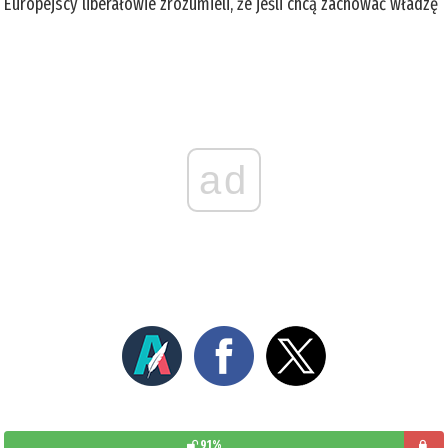
Europejscy liberałowie zrozumieli, że jeśli chcą zachować władzę
ad
91%