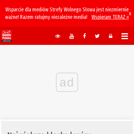
Wsparcie dla mediów Strefy Wolnego Słowa jest niezmiernie
x
ważne! Razem ratujmy niezależne media!
Wspieram TERAZ »
ad