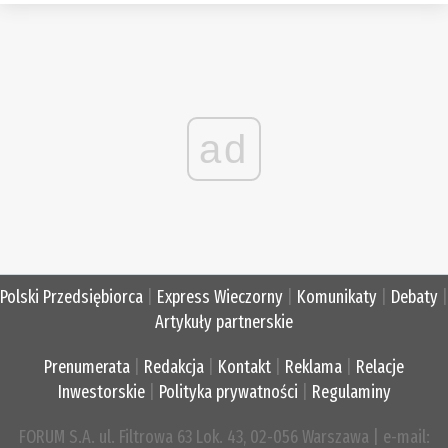
ad
Polski Przedsiębiorca
|
Express Wieczorny
|
Komunikaty
|
Debaty
|
Artykuły partnerskie
Prenumerata
|
Redakcja
|
Kontakt
|
Reklama
|
Relacje
Inwestorskie
|
Polityka prywatności
|
Regulaminy
FORUM S.A. ul. Filtrowa 63 Lok. 43, 02-056 Warszawa | e-mail: