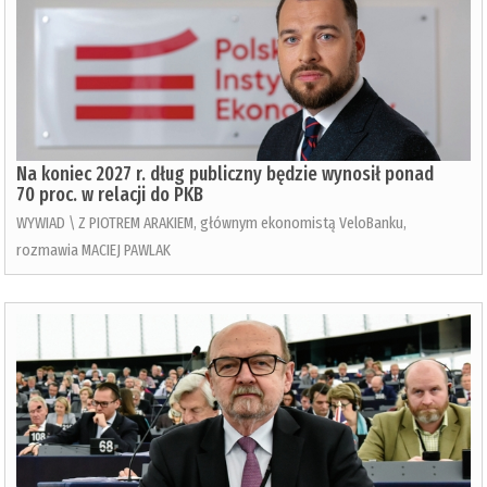
Na koniec 2027 r. dług publiczny będzie wynosił ponad
70 proc. w relacji do PKB
WYWIAD \ Z PIOTREM ARAKIEM, głównym ekonomistą VeloBanku,
rozmawia MACIEJ PAWLAK