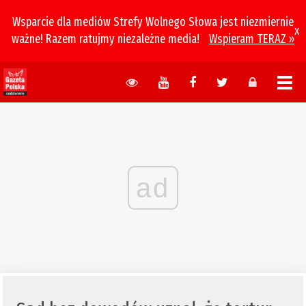
Wsparcie dla mediów Strefy Wolnego Słowa jest niezmiernie
x
ważne! Razem ratujmy niezależne media!
Wspieram TERAZ »
ad